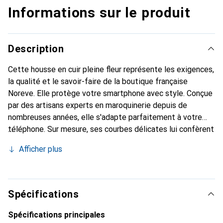
Informations sur le produit
Description
Cette housse en cuir pleine fleur représente les exigences,
la qualité et le savoir-faire de la boutique française
Noreve. Elle protège votre smartphone avec style. Conçue
par des artisans experts en maroquinerie depuis de
nombreuses années, elle s'adapte parfaitement à votre
téléphone. Sur mesure, ses courbes délicates lui confèrent
une véritable seconde peau. Elle devient un accessoire
Afficher plus
chic et indispensable pour votre smartphone. Reconnaître
internationalement pour ses produits de haute qualité, la
marque Noreve est un choix sûr pour une clientèle
exigeante.
Spécifications
Spécifications principales