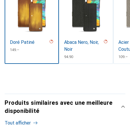
Doré Patiné
Abaca Nero, Noir,
Acier
Noir
Cout
CHF
149.–
CHF
94.90
CHF
109.–
Produits similaires avec une meilleure
disponibilité
Tout afficher