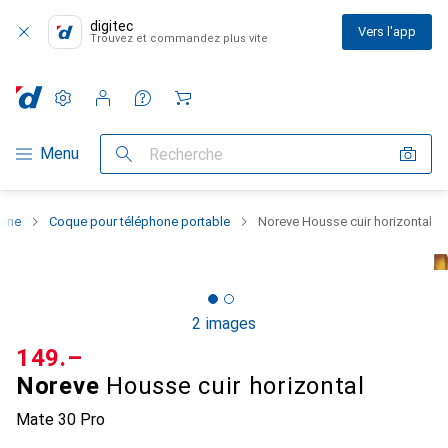
digitec
Vers l'app
Trouvez et commandez plus vite
Paramètres
Compte client
Listes de comparaison
Listes d'envies
Panier
Navigation par catégorie
Menu
Recherche
hone
Coque pour téléphone portable
Noreve Housse cuir horizontal
2 images
CHF
149.–
Noreve
Housse cuir horizontal
Mate 30 Pro