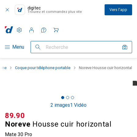
digitec
Vers l'app
Trouvez et commandez plus vite
Paramètres
Compte client
Listes de comparaison
Listes d'envies
Panier
Navigation par catégorie
Menu
Recherche
hone
Coque pour téléphone portable
Noreve Housse cuir horizontal
2 images
1 Vidéo
CHF
89.90
Noreve
Housse cuir horizontal
Mate 30 Pro