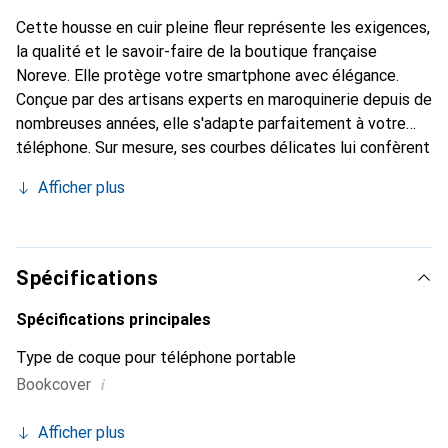
Cette housse en cuir pleine fleur représente les exigences,
la qualité et le savoir-faire de la boutique française
Noreve. Elle protège votre smartphone avec élégance.
Conçue par des artisans experts en maroquinerie depuis de
nombreuses années, elle s'adapte parfaitement à votre
téléphone. Sur mesure, ses courbes délicates lui confèrent
une véritable seconde peau. Elle devient l'accessoire chic
Afficher plus
et indispensable de votre smartphone. Reconnaître
internationalement pour ses produits de haute qualité, la
marque Noreve est un choix sûr pour une clientèle
exigeante.
Spécifications
Spécifications principales
Type de coque pour téléphone portable
i
Bookcover
Afficher plus