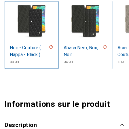
Noir - Couture (
Abaca Nero, Noir,
Acier
Nappa - Black )
Noir
Cout
CHF
89.90
CHF
94.90
CHF
109.–
Informations sur le produit
Description