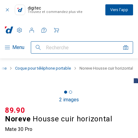
digitec
Vers l'app
Trouvez et commandez plus vite
Paramètres
Compte client
Listes de comparaison
Listes d'envies
Panier
Navigation par catégorie
Menu
Recherche
hone
Coque pour téléphone portable
Noreve Housse cuir horizontal
2 images
CHF
89.90
Noreve
Housse cuir horizontal
Mate 30 Pro