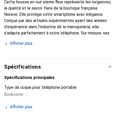
Cette housse en cuir pleine fleur représente les exigences,
la qualité et le savoir-faire de la boutique française
Noreve. Elle protège votre smartphone avec élégance.
Conçue par des artisans expérimentés ayant des années
d'expérience dans l'industrie de la maroquinerie, elle
s'adapte parfaitement à votre téléphone. Sur mesure, ses
courbes délicates lui donnent une véritable seconde peau.
Afficher plus
Elle devient l'accessoire chic et indispensable pour votre
smartphone. La marque Noreve est reconnue
internationalement pour ses produits de haute qualité et
constitue un choix fiable pour une clientèle exigeante.
Spécifications
Spécifications principales
Type de coque pour téléphone portable
i
Bookcover
Afficher plus