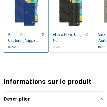
Bleu océan -
Abaca Nero, Noir,
Acier
Couture ( Nappa -
Noir
Cout
Pantone
CHF
89.90
CHF
94.90
CHF
109.–
#15458a)
Informations sur le produit
Description