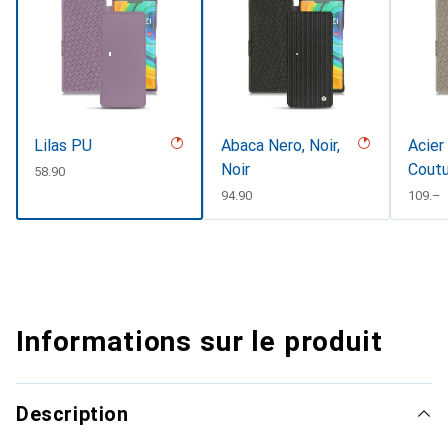
Lilas PU
Abaca Nero, Noir,
Acier
Noir
Cout
CHF
58.90
CHF
94.90
CHF
109.–
Informations sur le produit
Description