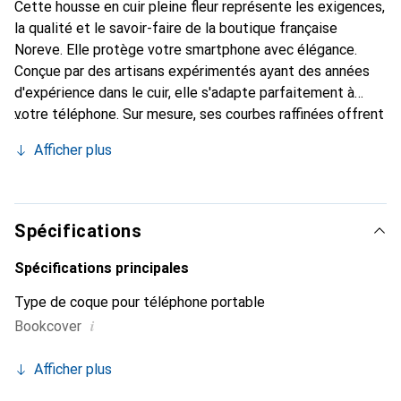
Cette housse en cuir pleine fleur représente les exigences,
la qualité et le savoir-faire de la boutique française
Noreve. Elle protège votre smartphone avec élégance.
Conçue par des artisans expérimentés ayant des années
d'expérience dans le cuir, elle s'adapte parfaitement à
votre téléphone. Sur mesure, ses courbes raffinées offrent
une véritable seconde peau. Elle devient l'accessoire chic
Afficher plus
et indispensable pour votre smartphone. La marque
Noreve est reconnue internationalement pour ses produits
de haute qualité et constitue un choix fiable pour une
clientèle exigeante.
Spécifications
Spécifications principales
Type de coque pour téléphone portable
i
Bookcover
Afficher plus