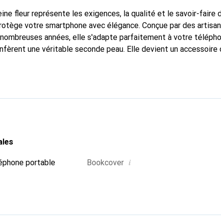
ine fleur représente les exigences, la qualité et le savoir-faire 
protège votre smartphone avec élégance. Conçue par des artisa
nombreuses années, elle s'adapte parfaitement à votre télépho
onfèrent une véritable seconde peau. Elle devient un accessoire 
naître internationalement pour ses produits de haute qualité,
ientèle exigeante.
ales
i
éphone portable
Bookcover