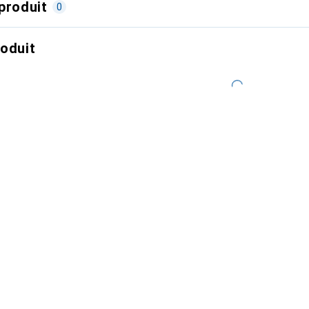
produit
0
roduit