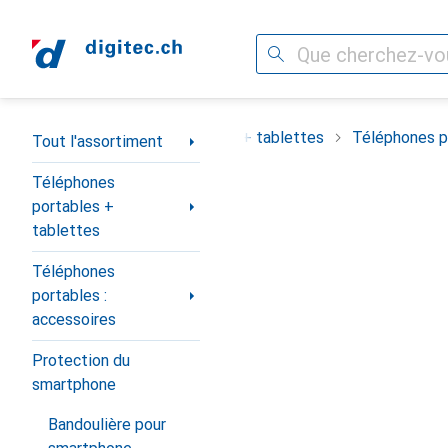
Recherche
Navigation par catégorie
ortiment
Téléphones portables + tablettes
Téléphones po
Tout l'assortiment
Téléphones
portables +
tablettes
Téléphones
portables :
accessoires
Protection du
smartphone
Bandoulière pour