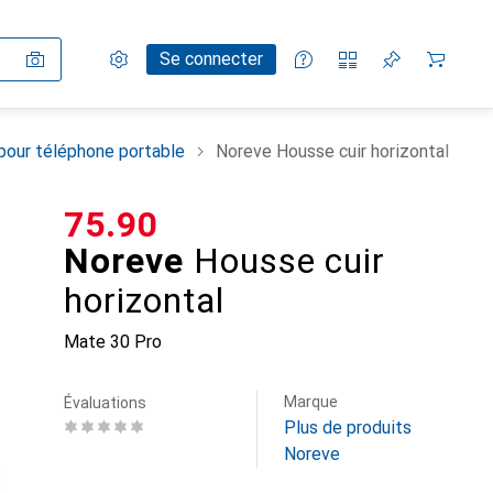
Paramètres
Compte client
Listes de comparaison
Listes d'envies
Panier
Se connecter
pour téléphone portable
Noreve Housse cuir horizontal
CHF
75.90
Noreve
Housse cuir
horizontal
Mate 30 Pro
Marque
Évaluations
Plus de produits
Noreve