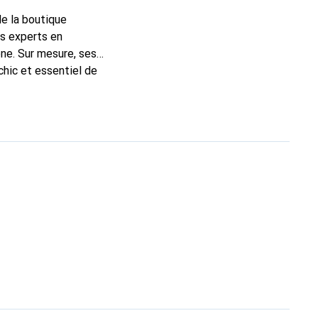
de la boutique
ns experts en
ne. Sur mesure, ses
chic et essentiel de
 la marque Noreve est