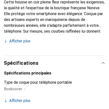
Cette housse en cuir pleine fleur représente les exigences,
la qualité et l'expertise de la boutique française Noreve.
Elle protège votre smartphone avec élégance. Conçue par
des artisans experts en maroquinerie depuis de
nombreuses années, elle s'adapte parfaitement à votre
téléphone. Sur mesure, ses courbes raffinées lui donnent
une véritable seconde peau. Elle devient un accessoire
Afficher plus
chic et indispensable pour votre smartphone. Reconnaître
internationalement pour ses produits de haute qualité, la
marque Noreve est un choix sûr pour une clientèle
exigeante.
Spécifications
Spécifications principales
Type de coque pour téléphone portable
i
Bookcover
Afficher plus