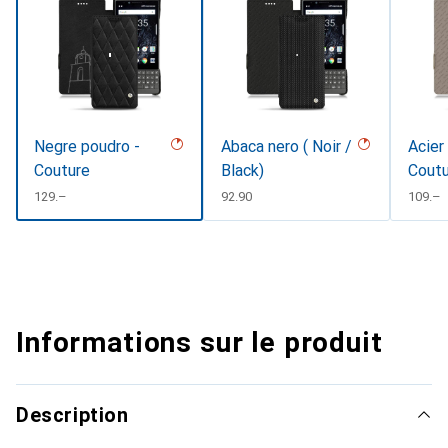
Negre poudro -
Abaca nero ( Noir /
Acier
Couture
Black)
Cout
CHF
129.–
CHF
92.90
CHF
109.–
Informations sur le produit
Description