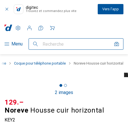
digitec
Vers l'app
Trouvez et commandez plus vite
Paramètres
Compte client
Listes de comparaison
Listes d'envies
Panier
Navigation par catégorie
Menu
Recherche
hone
Coque pour téléphone portable
Noreve Housse cuir horizontal
2 images
CHF
129.–
Noreve
Housse cuir horizontal
KEY2