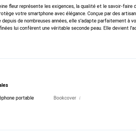
ine fleur représente les exigences, la qualité et le savoir-faire 
protège votre smartphone avec élégance. Conçue par des artisan
 depuis de nombreuses années, elle s'adapte parfaitement à vo
inées lui confèrent une véritable seconde peau. Elle devient l'a
e smartphone. Reconnaître internationalement pour ses produits 
oix sûr pour une clientèle exigeante.
ales
i
éphone portable
Bookcover