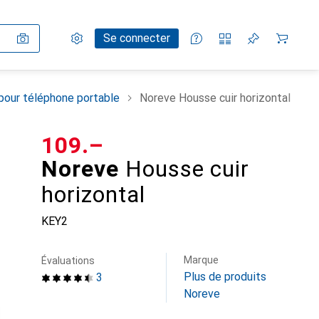
Paramètres
Compte client
Listes de comparaison
Listes d'envies
Panier
Se connecter
pour téléphone portable
Noreve Housse cuir horizontal
CHF
109.–
Noreve
Housse cuir
horizontal
KEY2
Marque
Évaluations
Plus de produits
3
Noreve