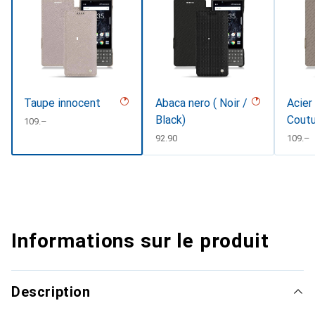
Taupe innocent
Abaca nero ( Noir /
Acier
Black)
Cout
CHF
109.–
CHF
92.90
CHF
109.–
Informations sur le produit
Description