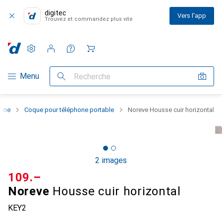
digitec
Vers l'app
Trouvez et commandez plus vite
Paramètres
Compte client
Listes de comparaison
Listes d'envies
Panier
Navigation par catégorie
Menu
Recherche
hone
Coque pour téléphone portable
Noreve Housse cuir horizontal
2 images
CHF
109.–
Noreve
Housse cuir horizontal
KEY2