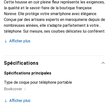
Cette housse en cuir pleine fleur représente les exigences,
la qualité et le savoir-faire de la boutique française
Noreve. Elle protège votre smartphone avec élégance.
Conçue par des artisans experts en maroquinerie depuis de
nombreuses années, elle s'adapte parfaitement à votre
téléphone. Sur mesure, ses courbes délicates lui confèrent
une véritable seconde peau. Elle devient l'accessoire chic
Afficher plus
et indispensable de votre smartphone. Reconnaître
internationalement pour ses produits de haute qualité, la
marque Noreve est un choix sûr pour une clientèle
exigeante.
Spécifications
Spécifications principales
Type de coque pour téléphone portable
i
Bookcover
Afficher plus