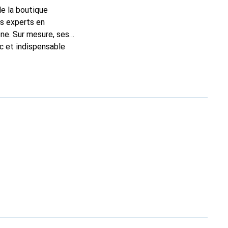
de la boutique
ns experts en
ne. Sur mesure, ses
ic et indispensable
té, la marque Noreve