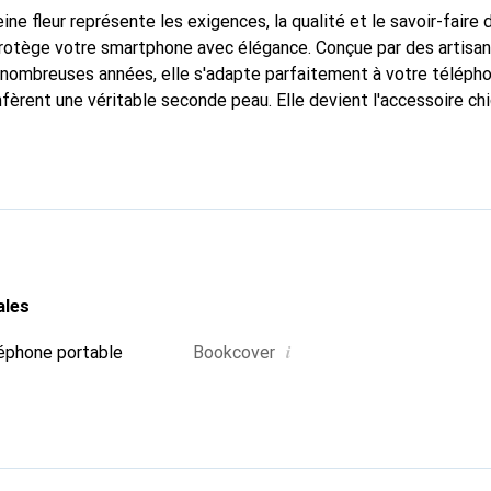
ine fleur représente les exigences, la qualité et le savoir-faire 
protège votre smartphone avec élégance. Conçue par des artisa
nombreuses années, elle s'adapte parfaitement à votre télépho
nfèrent une véritable seconde peau. Elle devient l'accessoire ch
connaissante à l'international pour ses produits de haute quali
e clientèle exigeante.
ales
i
éphone portable
Bookcover