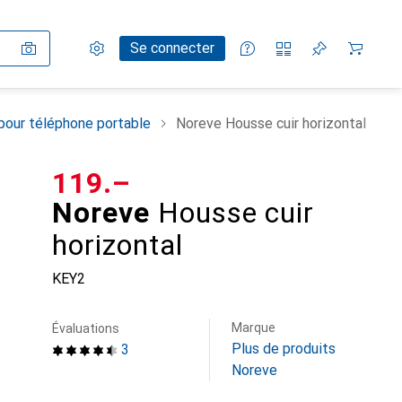
Paramètres
Compte client
Listes de comparaison
Listes d'envies
Panier
Se connecter
pour téléphone portable
Noreve Housse cuir horizontal
CHF
119.–
Noreve
Housse cuir
horizontal
KEY2
Marque
Évaluations
Plus de produits
3
Noreve