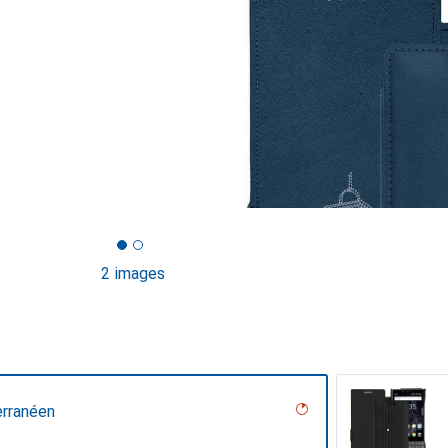
2 images
erranéen