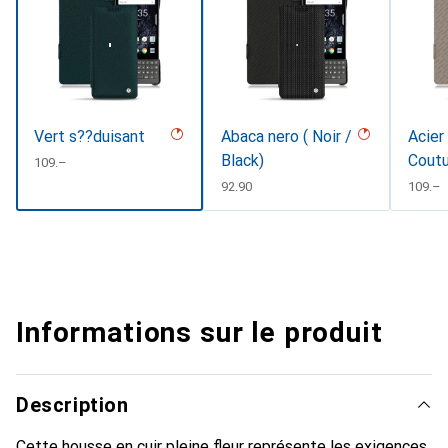
Vert s??duisant
Abaca nero ( Noir /
Acier
Black)
Cout
CHF
109.–
CHF
92.90
CHF
109.–
Informations sur le produit
Description
Cette housse en cuir pleine fleur représente les exigences,