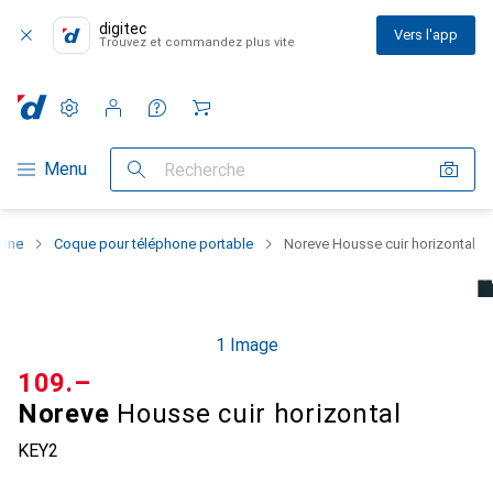
digitec
Vers l'app
Trouvez et commandez plus vite
Paramètres
Compte client
Listes de comparaison
Listes d'envies
Panier
Navigation par catégorie
Menu
Recherche
hone
Coque pour téléphone portable
Noreve Housse cuir horizontal
1 Image
CHF
109.–
Noreve
Housse cuir horizontal
KEY2