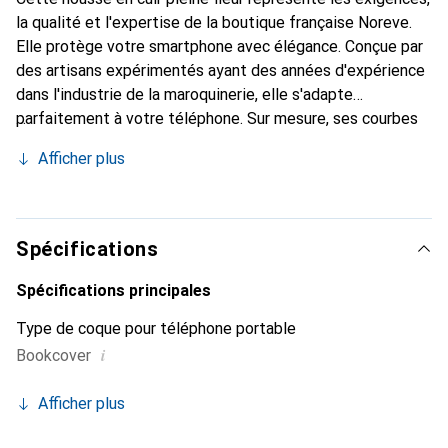
la qualité et l'expertise de la boutique française Noreve.
Elle protège votre smartphone avec élégance. Conçue par
des artisans expérimentés ayant des années d'expérience
dans l'industrie de la maroquinerie, elle s'adapte
parfaitement à votre téléphone. Sur mesure, ses courbes
délicates lui donnent l'impression d'une véritable seconde
Afficher plus
peau. Elle devient l'accessoire chic et indispensable pour
votre smartphone. Reconnaître internationalement pour
ses produits de haute qualité, la marque Noreve est un
choix fiable pour une clientèle exigeante.
Spécifications
Spécifications principales
Type de coque pour téléphone portable
i
Bookcover
Afficher plus