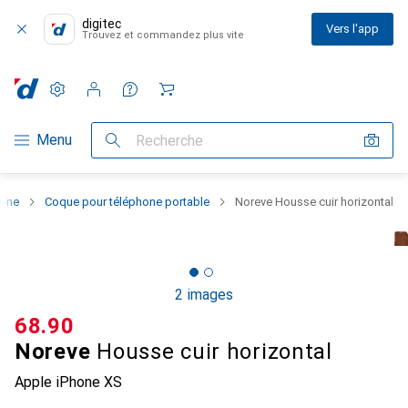
digitec
Vers l'app
Trouvez et commandez plus vite
Paramètres
Compte client
Listes de comparaison
Listes d'envies
Panier
Navigation par catégorie
Menu
Recherche
hone
Coque pour téléphone portable
Noreve Housse cuir horizontal
2 images
CHF
68.90
Noreve
Housse cuir horizontal
Apple iPhone XS