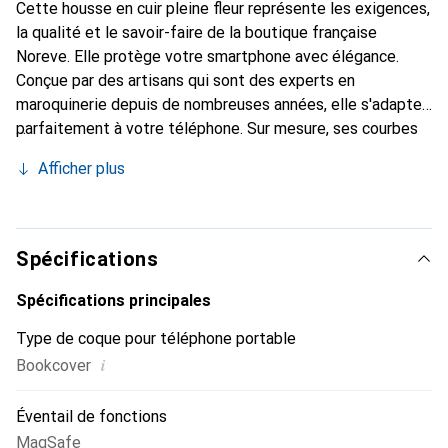
Cette housse en cuir pleine fleur représente les exigences,
la qualité et le savoir-faire de la boutique française
Noreve. Elle protège votre smartphone avec élégance.
Conçue par des artisans qui sont des experts en
maroquinerie depuis de nombreuses années, elle s'adapte
parfaitement à votre téléphone. Sur mesure, ses courbes
délicates lui confèrent une véritable seconde peau. Elle
Afficher plus
devient l'accessoire chic et indispensable pour votre
smartphone. La marque Noreve est reconnue
internationalement pour ses produits de haute qualité et
constitue un choix fiable pour une clientèle exigeante.
Spécifications
Spécifications principales
Type de coque pour téléphone portable
i
Bookcover
Éventail de fonctions
MagSafe