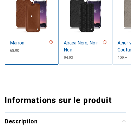
Marron
Abaca Nero, Noir,
Acier 
Noir
Coutu
CHF
68.90
CHF
94.90
CHF
109.–
Informations sur le produit
Description