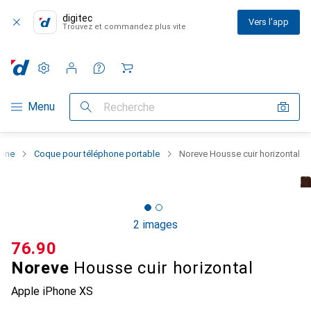
digitec
Vers l'app
Trouvez et commandez plus vite
Paramètres
Compte client
Listes de comparaison
Listes d'envies
Panier
Navigation par catégorie
Menu
Recherche
hone
Coque pour téléphone portable
Noreve Housse cuir horizontal
2 images
CHF
76.90
Noreve
Housse cuir horizontal
Apple iPhone XS