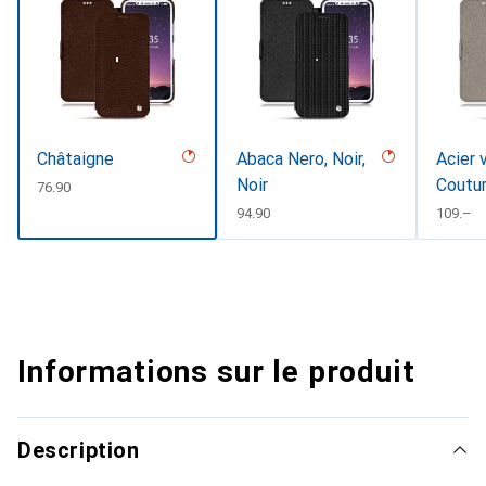
Châtaigne
Abaca Nero, Noir,
Acier 
Noir
Coutu
CHF
76.90
CHF
94.90
CHF
109.–
Informations sur le produit
Description