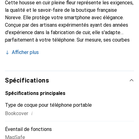
Cette housse en cuir pleine fleur représente les exigences,
la qualité et le savoir-faire de la boutique française
Noreve. Elle protège votre smartphone avec élégance.
Conçue par des artisans expérimentés ayant des années
d'expérience dans la fabrication de cuir, elle s'adapte
parfaitement à votre téléphone. Sur mesure, ses courbes
raffinées lui donnent une véritable seconde peau. Elle
Afficher plus
devient l'accessoire chic et indispensable pour votre
smartphone. Reconnaître internationalement pour ses
produits de haute qualité, la marque Noreve est un choix
fiable pour une clientèle exigeante.
Spécifications
Spécifications principales
Type de coque pour téléphone portable
i
Bookcover
Éventail de fonctions
MagSafe