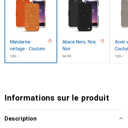
Mandarine
Abaca Nero, Noir,
Acier 
vintage - Couture
Noir
Coutu
CHF
109.–
CHF
94.90
CHF
109.–
Informations sur le produit
Description