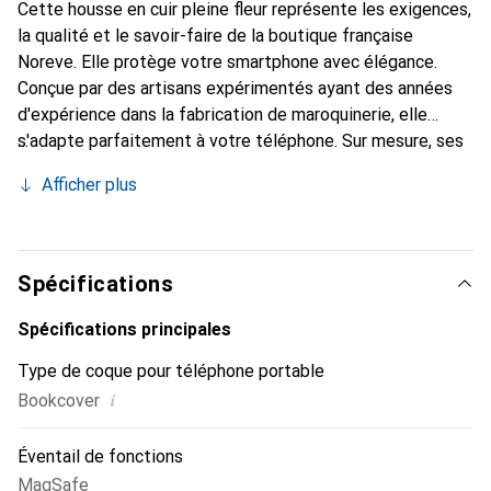
Cette housse en cuir pleine fleur représente les exigences,
la qualité et le savoir-faire de la boutique française
Noreve. Elle protège votre smartphone avec élégance.
Conçue par des artisans expérimentés ayant des années
d'expérience dans la fabrication de maroquinerie, elle
s'adapte parfaitement à votre téléphone. Sur mesure, ses
courbes raffinées offrent une véritable seconde peau. Elle
Afficher plus
devient l'accessoire chic et indispensable pour votre
smartphone. Reconnaissable à l'international pour ses
produits de haute qualité, la marque Noreve est un choix
fiable pour une clientèle exigeante.
Spécifications
Spécifications principales
Type de coque pour téléphone portable
i
Bookcover
Éventail de fonctions
MagSafe