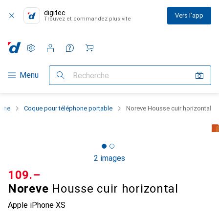
digitec
Vers l'app
Trouvez et commandez plus vite
Paramètres
Compte client
Listes de comparaison
Listes d'envies
Panier
Navigation par catégorie
Menu
Recherche
hone
Coque pour téléphone portable
Noreve Housse cuir horizontal
2 images
CHF
109.–
Noreve
Housse cuir horizontal
Apple iPhone XS