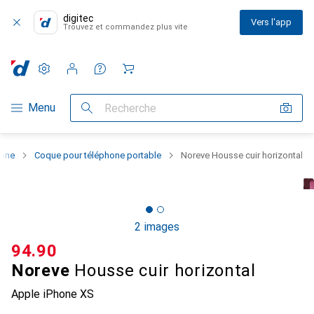
digitec
Vers l'app
Trouvez et commandez plus vite
Paramètres
Compte client
Listes de comparaison
Listes d'envies
Panier
Navigation par catégorie
Menu
Recherche
hone
Coque pour téléphone portable
Noreve Housse cuir horizontal
2 images
CHF
94.90
Noreve
Housse cuir horizontal
Apple iPhone XS