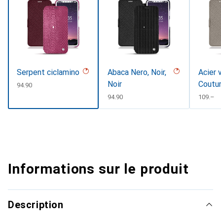
Serpent ciclamino
Abaca Nero, Noir,
Acier 
Noir
Coutu
CHF
94.90
CHF
94.90
CHF
109.–
Informations sur le produit
Description