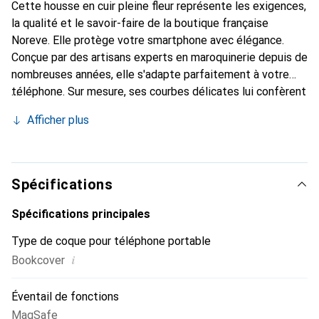
Cette housse en cuir pleine fleur représente les exigences,
la qualité et le savoir-faire de la boutique française
Noreve. Elle protège votre smartphone avec élégance.
Conçue par des artisans experts en maroquinerie depuis de
nombreuses années, elle s'adapte parfaitement à votre
téléphone. Sur mesure, ses courbes délicates lui confèrent
une véritable seconde peau. Elle devient l'accessoire chic
Afficher plus
et indispensable de votre smartphone. Reconnaissante à
l'international pour ses produits de haute qualité, la
marque Noreve est un choix sûr pour une clientèle
exigeante.
Spécifications
Spécifications principales
Type de coque pour téléphone portable
i
Bookcover
Éventail de fonctions
MagSafe