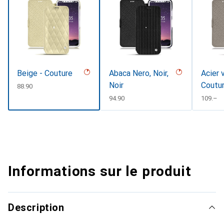
Beige - Couture
Abaca Nero, Noir,
Acier 
Noir
Coutu
CHF
88.90
CHF
94.90
CHF
109.–
Informations sur le produit
Description