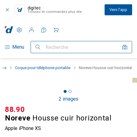
digitec
Vers l'app
Trouvez et commandez plus vite
Paramètres
Compte client
Listes de comparaison
Listes d'envies
Panier
Navigation par catégorie
Menu
Recherche
hone
Coque pour téléphone portable
Noreve Housse cuir horizontal
2 images
CHF
88.90
Noreve
Housse cuir horizontal
Apple iPhone XS