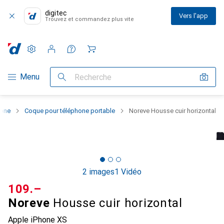
digitec
Vers l'app
Trouvez et commandez plus vite
Paramètres
Compte client
Listes de comparaison
Listes d'envies
Panier
Navigation par catégorie
Menu
Recherche
hone
Coque pour téléphone portable
Noreve Housse cuir horizontal
2 images
1 Vidéo
CHF
109.–
Noreve
Housse cuir horizontal
Apple iPhone XS