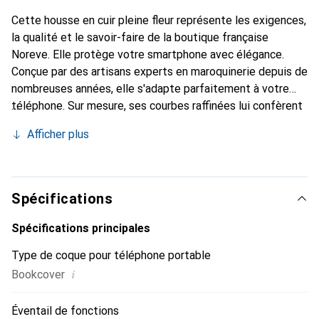
Cette housse en cuir pleine fleur représente les exigences,
la qualité et le savoir-faire de la boutique française
Noreve. Elle protège votre smartphone avec élégance.
Conçue par des artisans experts en maroquinerie depuis de
nombreuses années, elle s'adapte parfaitement à votre
téléphone. Sur mesure, ses courbes raffinées lui confèrent
une véritable seconde peau. Elle devient l'accessoire chic
Afficher plus
et indispensable de votre smartphone. Reconnu
internationalement pour ses produits de haute qualité, la
marque Noreve est un choix fiable pour une clientèle
exigeante.
Spécifications
Spécifications principales
Type de coque pour téléphone portable
i
Bookcover
Éventail de fonctions