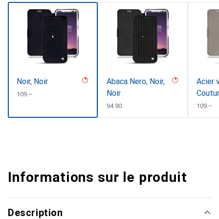
Noir, Noir
Abaca Nero, Noir,
Acier 
Noir
Coutu
CHF
109.–
CHF
94.90
CHF
109.–
Informations sur le produit
Description