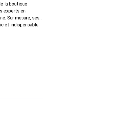
de la boutique
ns experts en
ne. Sur mesure, ses
ic et indispensable
uits de haute qualité