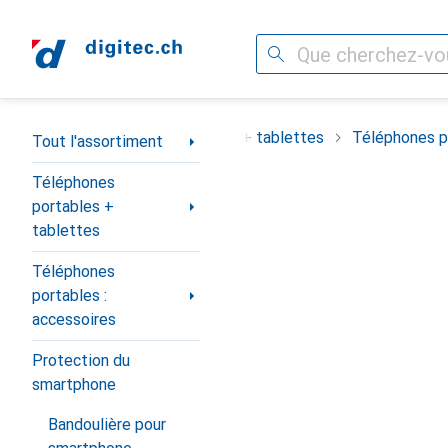
Recherche
Navigation par catégorie
ortiment
Téléphones portables + tablettes
Téléphones po
Tout l'assortiment
Téléphones
portables +
tablettes
Téléphones
portables :
accessoires
Protection du
smartphone
Bandoulière pour