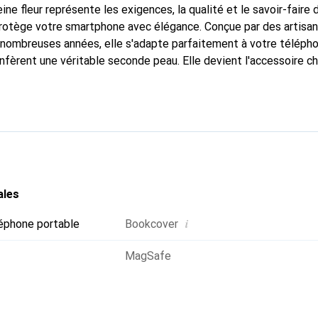
ine fleur représente les exigences, la qualité et le savoir-faire 
protège votre smartphone avec élégance. Conçue par des artisa
nombreuses années, elle s'adapte parfaitement à votre télépho
nfèrent une véritable seconde peau. Elle devient l'accessoire ch
a marque Noreve est reconnue internationalement pour ses prod
r pour une clientèle exigeante.
ales
i
éphone portable
Bookcover
MagSafe