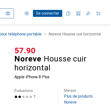
Paramètres
Compte client
Listes de comparaison
Listes d'envies
Panier
Se connecter
pour téléphone portable
Noreve Housse cuir horizontal
CHF
57.90
Noreve
Housse cuir
horizontal
Apple iPhone 8 Plus
Marque
Évaluations
Plus de produits
1
Noreve