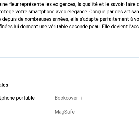
ine fleur représente les exigences, la qualité et le savoir-faire 
protège votre smartphone avec élégance. Conçue par des artisan
 depuis de nombreuses années, elle s'adapte parfaitement à vo
inées lui donnent une véritable seconde peau. Elle devient l'acc
smartphone. Reconnaître internationalement pour ses produits d
oix sûr pour une clientèle exigeante.
ales
i
éphone portable
Bookcover
MagSafe