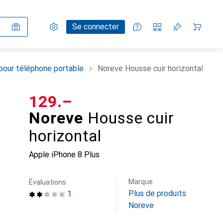
Paramètres
Compte client
Listes de comparaison
Listes d'envies
Panier
Se connecter
pour téléphone portable
Noreve Housse cuir horizontal
CHF
129.–
Noreve
Housse cuir
horizontal
Apple iPhone 8 Plus
Marque
Évaluations
Plus de produits
1
Noreve