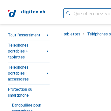
Recherche
Navigation par catégorie
ortiment
Téléphones portables + tablettes
Téléphones po
Tout l'assortiment
Téléphones
portables +
tablettes
Téléphones
portables :
accessoires
Protection du
smartphone
Bandoulière pour