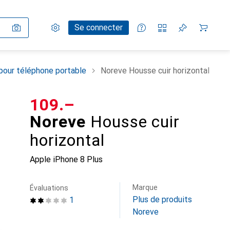
Paramètres
Compte client
Listes de comparaison
Listes d'envies
Panier
Se connecter
pour téléphone portable
Noreve Housse cuir horizontal
CHF
109.–
Noreve
Housse cuir
horizontal
Apple iPhone 8 Plus
Marque
Évaluations
Plus de produits
1
Noreve