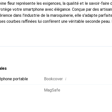
ine fleur représente les exigences, la qualité et le savoir-faire 
 protège votre smartphone avec élégance. Conçue par des artisa
rience dans l'industrie de la maroquinerie, elle s'adapte parfai
ses courbes raffinées lui confèrent une véritable seconde peau. 
dispensable pour votre smartphone. La marque Noreve est recon
ses produits de haute qualité et constitue un choix fiable pour 
ales
i
éphone portable
Bookcover
MagSafe