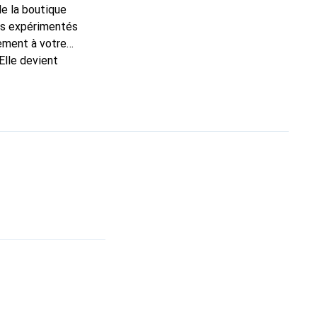
de la boutique
ns expérimentés
tement à votre
Elle devient
nue
une clientèle