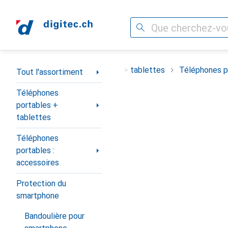
Recherche
Navigation par catégorie
ortiment
Téléphones portables + tablettes
Téléphones po
Tout l'assortiment
Téléphones
portables +
tablettes
Téléphones
portables :
accessoires
Protection du
smartphone
Bandoulière pour