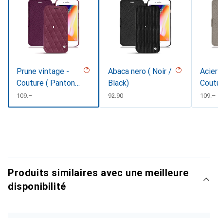
Prune vintage -
Abaca nero ( Noir /
Acier
Couture ( Pantone
Black)
Cout
#612434 )
CHF
109.–
CHF
92.90
CHF
109.–
Produits similaires avec une meilleure
disponibilité