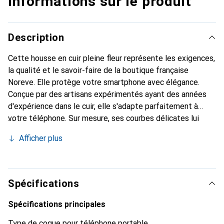
Informations sur le produit
Description
Cette housse en cuir pleine fleur représente les exigences,
la qualité et le savoir-faire de la boutique française
Noreve. Elle protège votre smartphone avec élégance.
Conçue par des artisans expérimentés ayant des années
d'expérience dans le cuir, elle s'adapte parfaitement à
votre téléphone. Sur mesure, ses courbes délicates lui
donnent une véritable seconde peau. Elle devient
Afficher plus
l'accessoire chic et indispensable pour votre smartphone.
La marque Noreve est reconnue internationalement pour
ses produits de haute qualité et constitue un choix fiable
pour une clientèle exigeante.
Spécifications
Spécifications principales
Type de coque pour téléphone portable