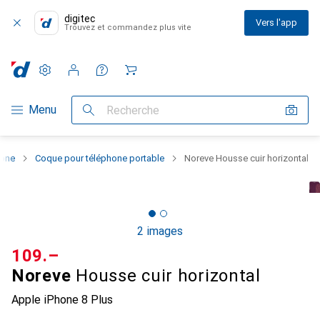
digitec
Vers l'app
Trouvez et commandez plus vite
Paramètres
Compte client
Listes de comparaison
Listes d'envies
Panier
Navigation par catégorie
Menu
Recherche
hone
Coque pour téléphone portable
Noreve Housse cuir horizontal
2 images
CHF
109.–
Noreve
Housse cuir horizontal
Apple iPhone 8 Plus