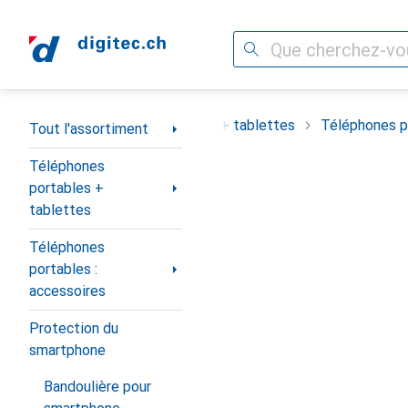
Recherche
Navigation par catégorie
ortiment
Téléphones portables + tablettes
Téléphones po
Tout l'assortiment
Téléphones
portables +
tablettes
Téléphones
portables :
accessoires
Protection du
smartphone
Bandoulière pour