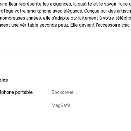
ine fleur représente les exigences, la qualité et le savoir-faire 
protège votre smartphone avec élégance. Conçue par des artisa
nombreuses années, elle s'adapte parfaitement à votre télépho
nnent une véritable seconde peau. Elle devient l'accessoire chic
naître internationalement pour ses produits de haute qualité,
ientèle exigeante.
ales
i
éphone portable
Bookcover
MagSafe