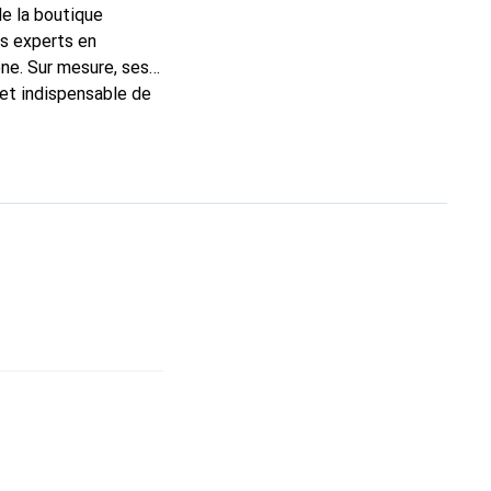
de la boutique
ns experts en
ne. Sur mesure, ses
 et indispensable de
 la marque Noreve est