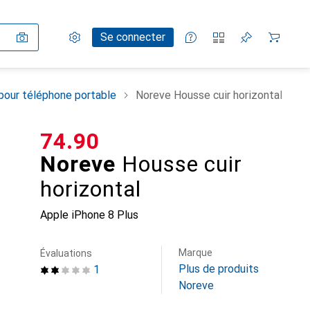
Paramètres
Compte client
Listes de comparaison
Listes d'envies
Panier
Se connecter
pour téléphone portable
Noreve Housse cuir horizontal
CHF
74.90
Noreve
Housse cuir
horizontal
Apple iPhone 8 Plus
Marque
Évaluations
Plus de produits
1
Noreve