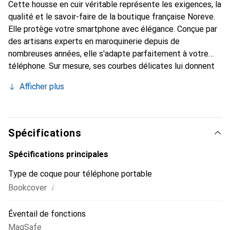
Cette housse en cuir véritable représente les exigences, la
qualité et le savoir-faire de la boutique française Noreve.
Elle protège votre smartphone avec élégance. Conçue par
des artisans experts en maroquinerie depuis de
nombreuses années, elle s'adapte parfaitement à votre
téléphone. Sur mesure, ses courbes délicates lui donnent
une véritable seconde peau. Elle devient l'accessoire chic
Afficher plus
et indispensable de votre smartphone. Reconnaître à
l'international pour ses produits de haute qualité, la
marque Noreve est un choix sûr pour une clientèle
exigeante.
Spécifications
Spécifications principales
Type de coque pour téléphone portable
i
Bookcover
Éventail de fonctions
MagSafe