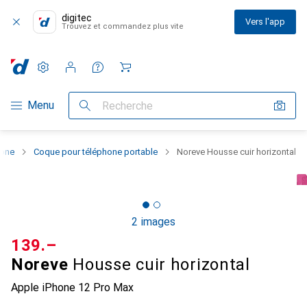
digitec
Vers l'app
Trouvez et commandez plus vite
Paramètres
Compte client
Listes de comparaison
Listes d'envies
Panier
Navigation par catégorie
Menu
Recherche
hone
Coque pour téléphone portable
Noreve Housse cuir horizontal
2 images
CHF
139.–
Noreve
Housse cuir horizontal
Apple iPhone 12 Pro Max