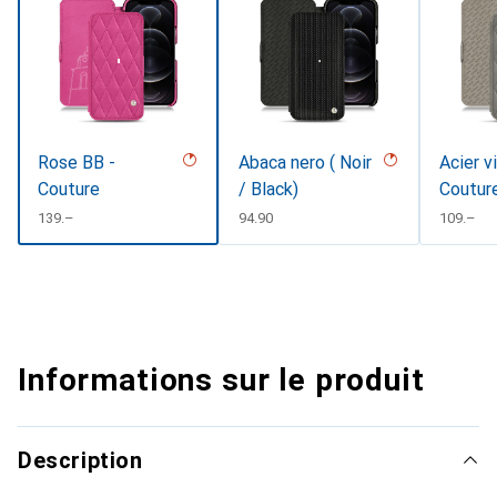
Rose BB -
Abaca nero ( Noir
Acier v
Couture
/ Black)
Coutur
CHF
139.–
CHF
94.90
CHF
109.–
Informations sur le produit
Description