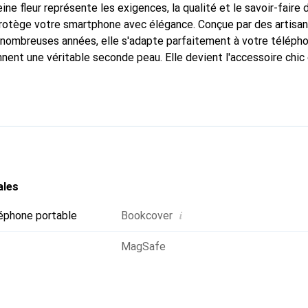
ine fleur représente les exigences, la qualité et le savoir-faire 
protège votre smartphone avec élégance. Conçue par des artisa
nombreuses années, elle s'adapte parfaitement à votre télépho
nnent une véritable seconde peau. Elle devient l'accessoire chic
Reconnaître internationalement pour ses produits de haute qual
 pour une clientèle exigeante.
ales
i
éphone portable
Bookcover
MagSafe