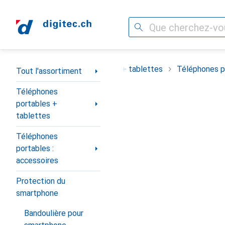
Recherche
Navigation par catégorie
ortiment
Téléphones portables + tablettes
Téléphones po
Tout l'assortiment
Téléphones
portables +
tablettes
Téléphones
portables :
accessoires
Protection du
smartphone
Bandoulière pour