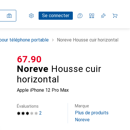
Paramètres
Compte client
Listes de comparaison
Listes d'envies
Panier
Se connecter
pour téléphone portable
Noreve Housse cuir horizontal
CHF
67.90
Noreve
Housse cuir
horizontal
Apple iPhone 12 Pro Max
Marque
Évaluations
Plus de produits
2
Noreve