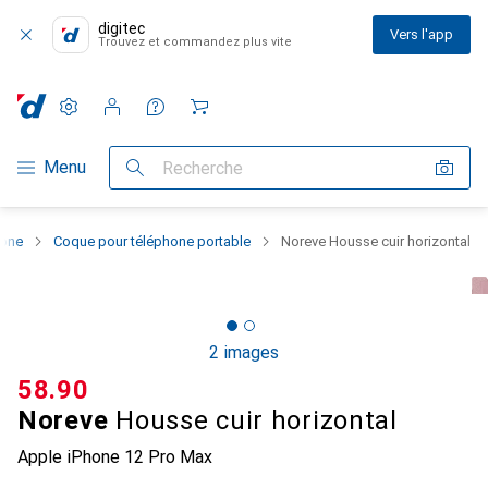
digitec
Vers l'app
Trouvez et commandez plus vite
Paramètres
Compte client
Listes de comparaison
Listes d'envies
Panier
Navigation par catégorie
Menu
Recherche
hone
Coque pour téléphone portable
Noreve Housse cuir horizontal
2 images
CHF
58.90
Noreve
Housse cuir horizontal
Apple iPhone 12 Pro Max