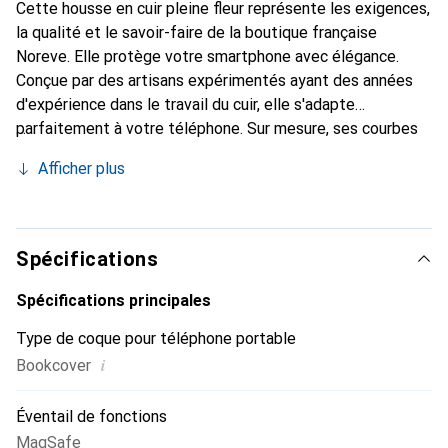
Cette housse en cuir pleine fleur représente les exigences,
la qualité et le savoir-faire de la boutique française
Noreve. Elle protège votre smartphone avec élégance.
Conçue par des artisans expérimentés ayant des années
d'expérience dans le travail du cuir, elle s'adapte
parfaitement à votre téléphone. Sur mesure, ses courbes
raffinées lui confèrent une véritable seconde peau. Elle
Afficher plus
devient un accessoire chic et indispensable pour votre
smartphone. Reconnaître internationalement pour ses
produits de haute qualité, la marque Noreve est un choix
fiable pour une clientèle exigeante.
Spécifications
Spécifications principales
Type de coque pour téléphone portable
i
Bookcover
Éventail de fonctions
MagSafe