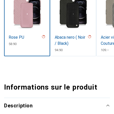
Rose PU
Abaca nero ( Noir
Acier v
/ Black)
Coutur
CHF
58.90
CHF
94.90
CHF
109.–
Informations sur le produit
Description