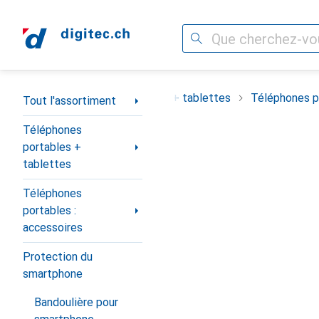
Recherche
Navigation par catégorie
ortiment
Téléphones portables + tablettes
Téléphones po
Tout l'assortiment
Téléphones
portables +
tablettes
Téléphones
portables :
accessoires
Protection du
smartphone
Bandoulière pour