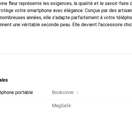
ine fleur représente les exigences, la qualité et le savoir-faire 
protège votre smartphone avec élégance. Conçue par des artisa
nombreuses années, elle s'adapte parfaitement à votre télépho
onnent une véritable seconde peau. Elle devient l'accessoire chi
naître internationalement pour ses produits de haute qualité,
ientèle exigeante.
ales
i
éphone portable
Bookcover
MagSafe