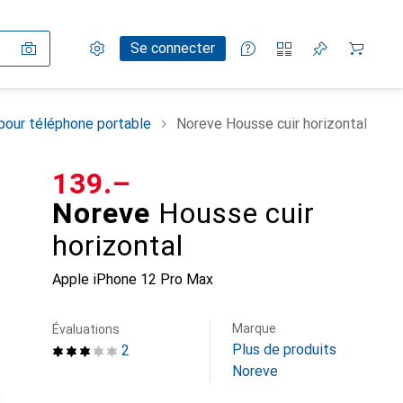
Paramètres
Compte client
Listes de comparaison
Listes d'envies
Panier
Se connecter
pour téléphone portable
Noreve Housse cuir horizontal
CHF
139.–
Noreve
Housse cuir
horizontal
Apple iPhone 12 Pro Max
Marque
Évaluations
Plus de produits
2
Noreve