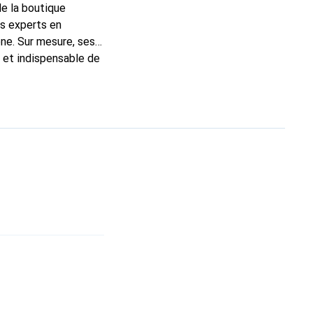
de la boutique
ns experts en
ne. Sur mesure, ses
c et indispensable de
 la marque Noreve est