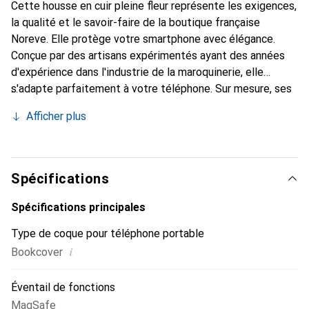
Cette housse en cuir pleine fleur représente les exigences,
la qualité et le savoir-faire de la boutique française
Noreve. Elle protège votre smartphone avec élégance.
Conçue par des artisans expérimentés ayant des années
d'expérience dans l'industrie de la maroquinerie, elle
s'adapte parfaitement à votre téléphone. Sur mesure, ses
courbes raffinées offrent une véritable seconde peau. Elle
Afficher plus
devient l'accessoire chic et indispensable pour votre
smartphone. Reconnaissable à l'international pour ses
produits de haute qualité, la marque Noreve est un choix
fiable pour une clientèle exigeante.
Spécifications
Spécifications principales
Type de coque pour téléphone portable
i
Bookcover
Éventail de fonctions
MagSafe