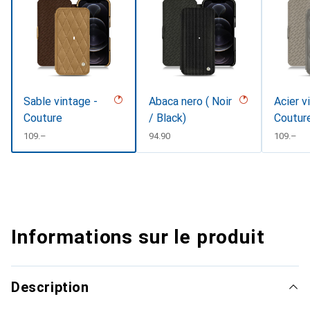
Sable vintage -
Abaca nero ( Noir
Acier v
Couture
/ Black)
Coutur
CHF
109.–
CHF
94.90
CHF
109.–
Informations sur le produit
Description