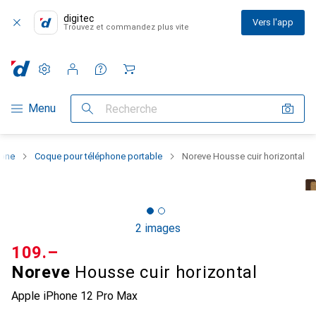
digitec
Vers l'app
Trouvez et commandez plus vite
Paramètres
Compte client
Listes de comparaison
Listes d'envies
Panier
Navigation par catégorie
Menu
Recherche
hone
Coque pour téléphone portable
Noreve Housse cuir horizontal
2 images
CHF
109.–
Noreve
Housse cuir horizontal
Apple iPhone 12 Pro Max