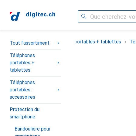
Recherche
Navigation par catégorie
Tout l'assortiment
Téléphones portables + tablettes
Té
Tout l'assortiment
Téléphones
portables +
tablettes
Téléphones
portables :
accessoires
Protection du
smartphone
Bandoulière pour