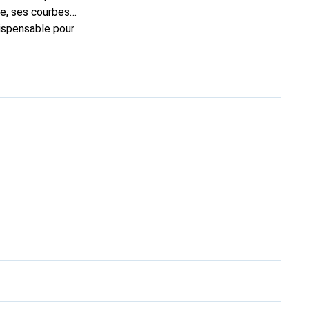
e, ses courbes
dispensable pour
 la marque Noreve est