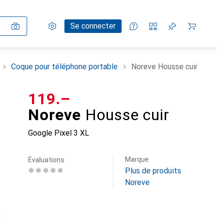
Paramètres
Compte client
Listes de comparaison
Listes d'envies
Panier
Se connecter
Coque pour téléphone portable
Noreve Housse cuir
CHF
119.–
Noreve
Housse cuir
Google Pixel 3 XL
Marque
Évaluations
Plus de produits
Noreve