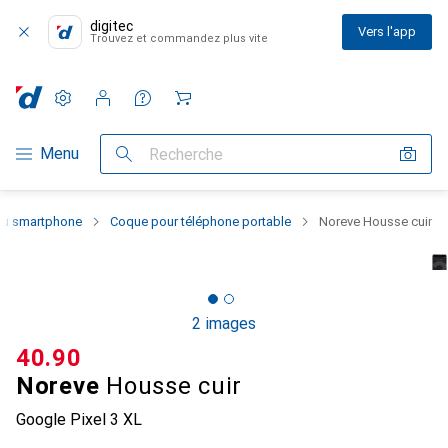
digitec
Vers l'app
Trouvez et commandez plus vite
Paramètres
Compte client
Listes de comparaison
Listes d'envies
Panier
Navigation par catégorie
Menu
Recherche
 du smartphone
Coque pour téléphone portable
Noreve Housse cuir
2 images
CHF
40.90
Noreve
Housse cuir
Google Pixel 3 XL