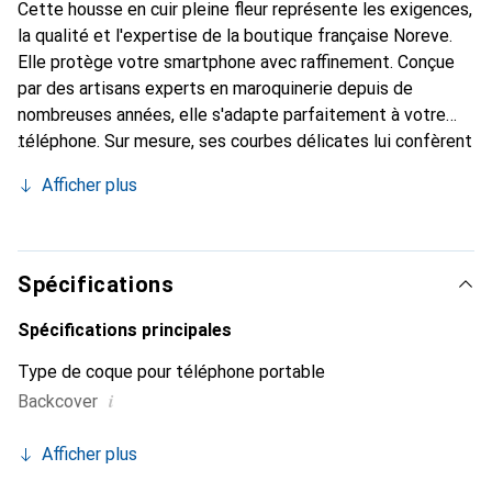
Cette housse en cuir pleine fleur représente les exigences,
la qualité et l'expertise de la boutique française Noreve.
Elle protège votre smartphone avec raffinement. Conçue
par des artisans experts en maroquinerie depuis de
nombreuses années, elle s'adapte parfaitement à votre
téléphone. Sur mesure, ses courbes délicates lui confèrent
une véritable seconde peau. Elle devient l'accessoire chic
Afficher plus
et indispensable de votre smartphone. Reconnaître
internationalement pour ses produits de haute qualité, la
marque Noreve est un choix sûr pour une clientèle
exigeante.
Spécifications
Spécifications principales
Type de coque pour téléphone portable
i
Backcover
Afficher plus