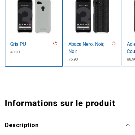
Gris PU
Abaca Nero, Noir,
Aci
Noir
Cou
CHF
40.90
CHF
76.90
CHF
88.9
Informations sur le produit
Description