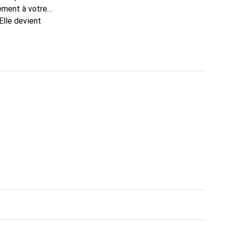
tement à votre
Elle devient
nue
une clientèle