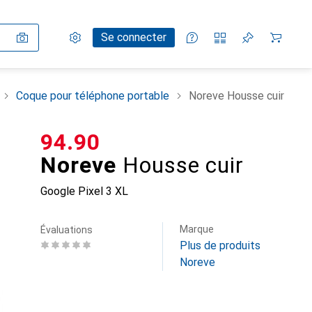
Paramètres
Compte client
Listes de comparaison
Listes d'envies
Panier
Se connecter
Coque pour téléphone portable
Noreve Housse cuir
CHF
94.90
Noreve
Housse cuir
Google Pixel 3 XL
Marque
Évaluations
Plus de produits
Noreve