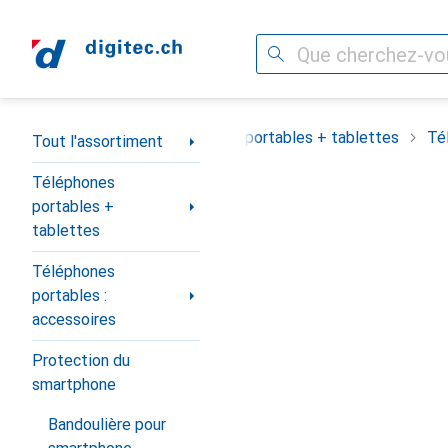
Recherche
Navigation par catégorie
Tout l'assortiment
Téléphones portables + tablettes
Té
Tout l'assortiment
Téléphones
portables +
tablettes
Téléphones
portables :
accessoires
Protection du
smartphone
Bandoulière pour