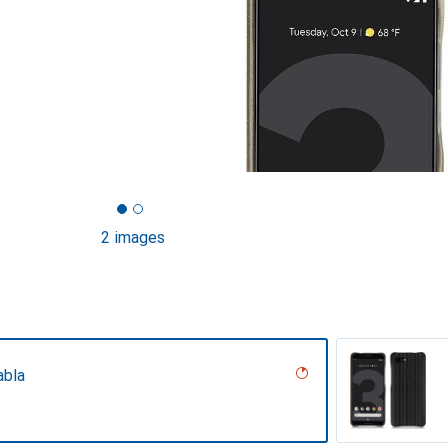
2 images
abla