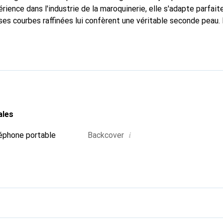
rience dans l'industrie de la maroquinerie, elle s'adapte parfai
ses courbes raffinées lui confèrent une véritable seconde peau. 
dispensable pour votre smartphone. La marque Noreve est recon
ses produits de haute qualité et constitue un choix fiable pour 
ales
i
éphone portable
Backcover