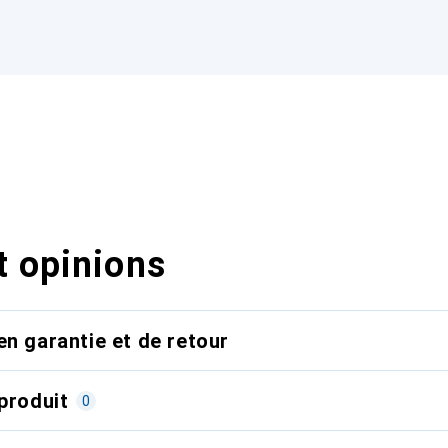
t opinions
en garantie et de retour
produit
0