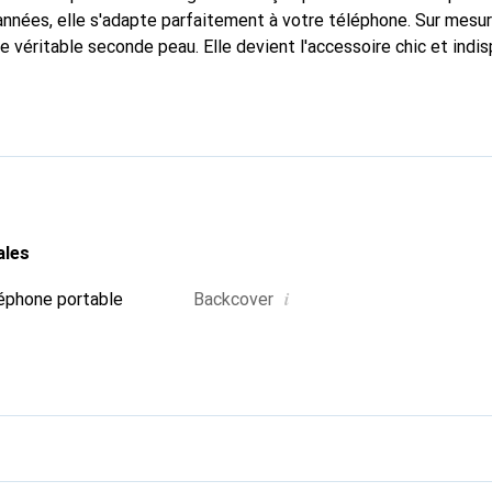
nnées, elle s'adapte parfaitement à votre téléphone. Sur mesur
e véritable seconde peau. Elle devient l'accessoire chic et indi
ble à l'international pour ses produits de haute qualité, la ma
tèle exigeante.
ales
i
éphone portable
Backcover