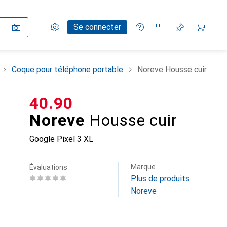
Paramètres
Compte client
Listes de comparaison
Listes d'envies
Panier
Se connecter
Coque pour téléphone portable
Noreve Housse cuir
CHF
40.90
Noreve
Housse cuir
Google Pixel 3 XL
Marque
Évaluations
Plus de produits
Noreve