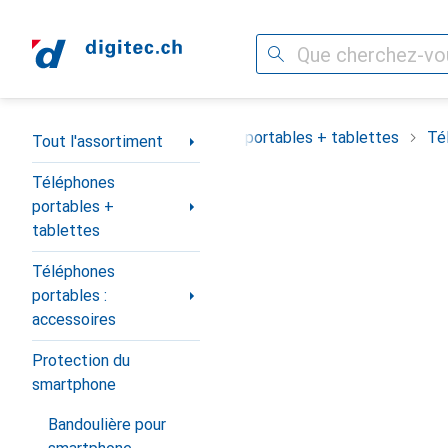
Recherche
Navigation par catégorie
Tout l'assortiment
Téléphones portables + tablettes
Té
Tout l'assortiment
Téléphones
portables +
tablettes
Téléphones
portables :
accessoires
Protection du
smartphone
Bandoulière pour