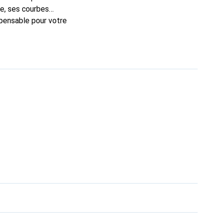
e, ses courbes
spensable pour votre
rque Noreve est un