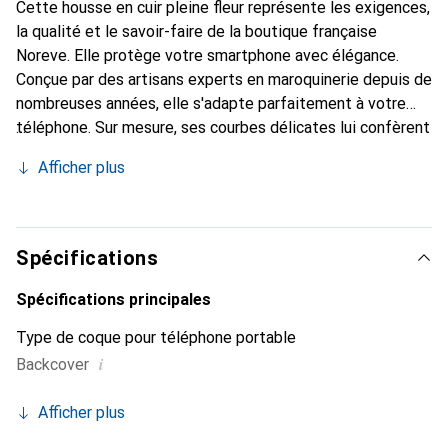
Cette housse en cuir pleine fleur représente les exigences,
la qualité et le savoir-faire de la boutique française
Noreve. Elle protège votre smartphone avec élégance.
Conçue par des artisans experts en maroquinerie depuis de
nombreuses années, elle s'adapte parfaitement à votre
téléphone. Sur mesure, ses courbes délicates lui confèrent
une véritable seconde peau. Elle devient l'accessoire chic
Afficher plus
et indispensable de votre smartphone. Reconnaître
internationalement pour ses produits de haute qualité, la
marque Noreve est un choix sûr pour une clientèle
exigeante.
Spécifications
Spécifications principales
Type de coque pour téléphone portable
i
Backcover
Afficher plus