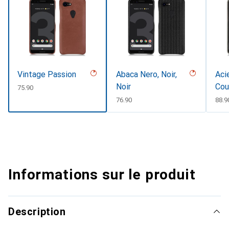
Vintage Passion
Abaca Nero, Noir,
Aci
Noir
Cou
CHF
75.90
CHF
76.90
CHF
88.9
Informations sur le produit
Description