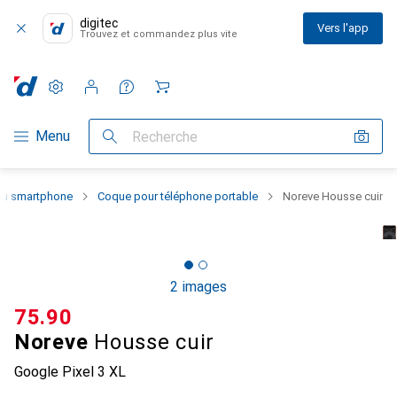
digitec
Vers l'app
Trouvez et commandez plus vite
Paramètres
Compte client
Listes de comparaison
Listes d'envies
Panier
Navigation par catégorie
Menu
Recherche
 du smartphone
Coque pour téléphone portable
Noreve Housse cuir
2 images
CHF
75.90
Noreve
Housse cuir
Google Pixel 3 XL