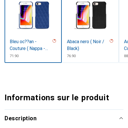
Bleu oc??an -
Abaca nero ( Noir /
Ac
Couture ( Nappa -
Black)
C
Pantone #15458a)
CHF
71.90
CHF
76.90
C
88
Informations sur le produit
Description