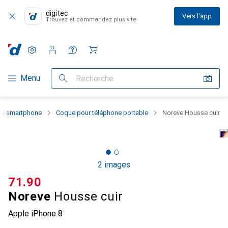
digitec
Vers l'app
Trouvez et commandez plus vite
Paramètres
Compte client
Listes de comparaison
Listes d'envies
Panier
Navigation par catégorie
Menu
Recherche
 du smartphone
Coque pour téléphone portable
Noreve Housse cuir
2 images
CHF
71.90
Noreve
Housse cuir
Apple iPhone 8