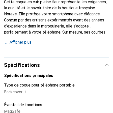
Cette coque en cuir pleine fleur représente les exigences,
la qualité et le savoir-faire de la boutique française
Noreve. Elle protège votre smartphone avec élégance.
Conçue par des artisans expérimentés ayant des années
d'expérience dans la maroquinerie, elle s'adapte
parfaitement à votre téléphone. Sur mesure, ses courbes
délicates lui confèrent une véritable seconde peau. Elle
Afficher plus
devient l'accessoire chic et indispensable pour votre
smartphone. Reconnaître internationalement pour ses
produits de haute qualité, la marque Noreve est un choix
fiable pour une clientèle exigeante.
Spécifications
Spécifications principales
Type de coque pour téléphone portable
i
Backcover
Éventail de fonctions
MagSafe