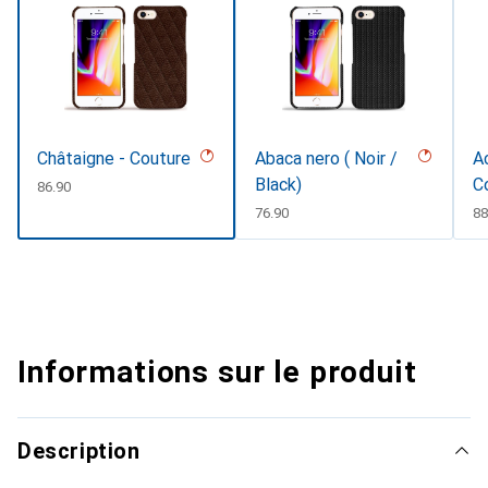
Châtaigne - Couture
Abaca nero ( Noir /
Ac
Black)
C
CHF
86.90
CHF
76.90
C
88
Informations sur le produit
Description