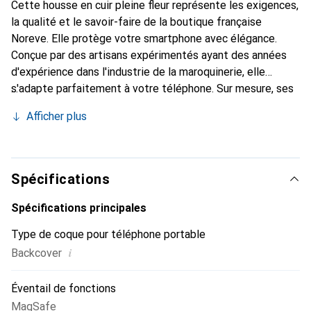
Cette housse en cuir pleine fleur représente les exigences,
la qualité et le savoir-faire de la boutique française
Noreve. Elle protège votre smartphone avec élégance.
Conçue par des artisans expérimentés ayant des années
d'expérience dans l'industrie de la maroquinerie, elle
s'adapte parfaitement à votre téléphone. Sur mesure, ses
courbes délicates lui confèrent une véritable seconde
Afficher plus
peau. Elle devient l'accessoire chic et indispensable pour
votre smartphone. La marque Noreve est reconnue
internationalement pour ses produits de haute qualité et
est un choix fiable pour une clientèle exigeante.
Spécifications
Spécifications principales
Type de coque pour téléphone portable
i
Backcover
Éventail de fonctions
MagSafe