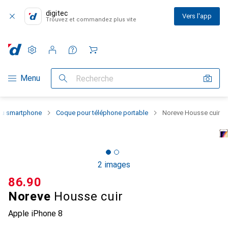
digitec
Vers l'app
Trouvez et commandez plus vite
Paramètres
Compte client
Listes de comparaison
Listes d'envies
Panier
Navigation par catégorie
Menu
Recherche
 du smartphone
Coque pour téléphone portable
Noreve Housse cuir
2 images
CHF
86.90
Noreve
Housse cuir
Apple iPhone 8