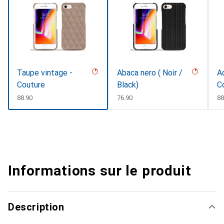
Taupe vintage -
Abaca nero ( Noir /
Ac
Couture
Black)
C
CHF
88.90
CHF
76.90
C
88
Informations sur le produit
Description