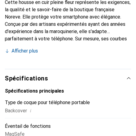
Cette housse en cuir pleine fleur représente les exigences,
la qualité et le savoir-faire de la boutique française
Noreve. Elle protège votre smartphone avec élégance.
Conçue par des artisans expérimentés ayant des années
d'expérience dans la maroquinerie, elle s'adapte
parfaitement à votre téléphone. Sur mesure, ses courbes
délicates lui donnent une véritable seconde peau. Elle
Afficher plus
devient l'accessoire chic et indispensable pour votre
smartphone. Reconnaître internationalement pour ses
produits de haute qualité, la marque Noreve est un choix
fiable pour une clientèle exigeante.
Spécifications
Spécifications principales
Type de coque pour téléphone portable
i
Backcover
Éventail de fonctions
MagSafe