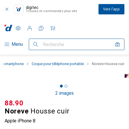
digitec
Vers l'app
Trouvez et commandez plus vite
Paramètres
Compte client
Listes de comparaison
Listes d'envies
Panier
Navigation par catégorie
Menu
Recherche
 du smartphone
Coque pour téléphone portable
Noreve Housse cuir
2 images
CHF
88.90
Noreve
Housse cuir
Apple iPhone 8