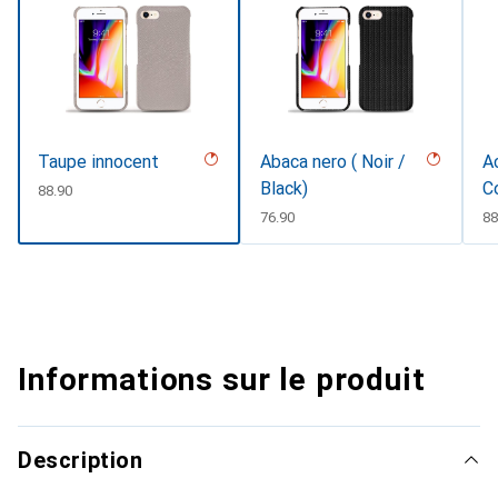
Taupe innocent
Abaca nero ( Noir /
Ac
Black)
C
CHF
88.90
CHF
76.90
C
88
Informations sur le produit
Description