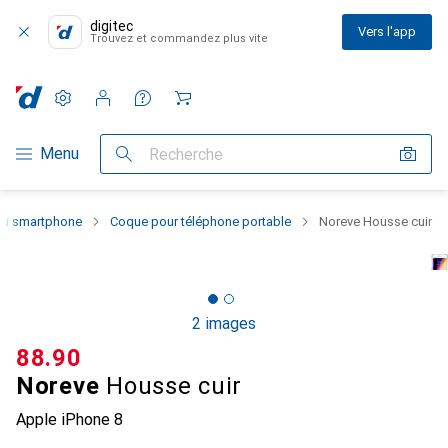
digitec
Vers l'app
Trouvez et commandez plus vite
Paramètres
Compte client
Listes de comparaison
Listes d'envies
Panier
Navigation par catégorie
Menu
Recherche
 du smartphone
Coque pour téléphone portable
Noreve Housse cuir
2 images
CHF
88.90
Noreve
Housse cuir
Apple iPhone 8