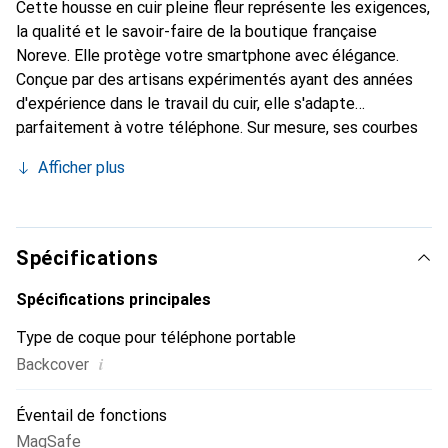
Cette housse en cuir pleine fleur représente les exigences,
la qualité et le savoir-faire de la boutique française
Noreve. Elle protège votre smartphone avec élégance.
Conçue par des artisans expérimentés ayant des années
d'expérience dans le travail du cuir, elle s'adapte
parfaitement à votre téléphone. Sur mesure, ses courbes
délicates lui confèrent une véritable seconde peau. Elle
Afficher plus
devient l'accessoire chic et indispensable pour votre
smartphone. Reconnaître internationalement pour ses
produits de haute qualité, la marque Noreve est un choix
fiable pour une clientèle exigeante.
Spécifications
Spécifications principales
Type de coque pour téléphone portable
i
Backcover
Éventail de fonctions
MagSafe