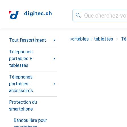
Recherche
Navigation par catégorie
Tout l'assortiment
Téléphones portables + tablettes
Té
Tout l'assortiment
Téléphones
portables +
tablettes
Téléphones
portables :
accessoires
Protection du
smartphone
Bandoulière pour