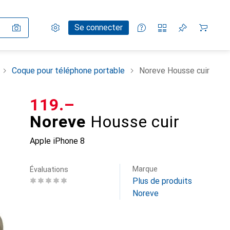
Paramètres
Compte client
Listes de comparaison
Listes d'envies
Panier
Se connecter
Coque pour téléphone portable
Noreve Housse cuir
CHF
119.–
Noreve
Housse cuir
Apple iPhone 8
Marque
Évaluations
Plus de produits
Noreve