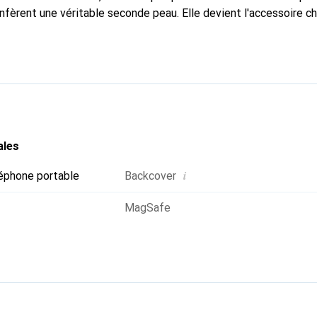
nfèrent une véritable seconde peau. Elle devient l'accessoire ch
connaître internationalement pour ses produits de haute quali
e clientèle exigeante.
ales
i
éphone portable
Backcover
MagSafe