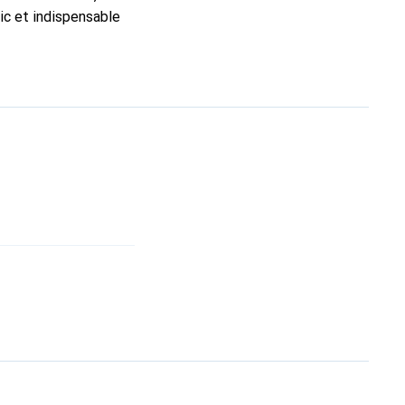
ic et indispensable
té, la marque Noreve