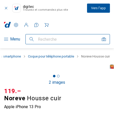
digitec
Vers l'app
Trouvez et commandez plus vite
Paramètres
Compte client
Listes de comparaison
Listes d'envies
Panier
Navigation par catégorie
Menu
Recherche
 du smartphone
Coque pour téléphone portable
Noreve Housse cuir
2 images
CHF
119.–
Noreve
Housse cuir
Apple iPhone 13 Pro