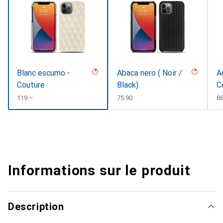
Blanc escumo -
Abaca nero ( Noir /
A
Couture
Black)
C
CHF
119.–
CHF
75.90
C
88
Informations sur le produit
Description