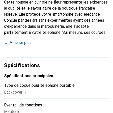
Cette housse en cuir pleine fleur représente les exigences,
la qualité et le savoir-faire de la boutique française
Noreve. Elle protège votre smartphone avec élégance.
Conçue par des artisans expérimentés ayant des années
d'expérience dans la maroquinerie, elle s'adapte
parfaitement à votre téléphone. Sur mesure, ses courbes
délicates lui confèrent une véritable seconde peau. Elle
Afficher plus
devient l'accessoire chic et indispensable pour votre
smartphone. Reconnaître internationalement pour ses
produits de haute qualité, la marque Noreve est un choix
fiable pour une clientèle exigeante.
Spécifications
Spécifications principales
Type de coque pour téléphone portable
i
Backcover
Éventail de fonctions
MagSafe