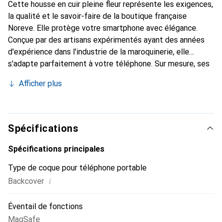
Cette housse en cuir pleine fleur représente les exigences,
la qualité et le savoir-faire de la boutique française
Noreve. Elle protège votre smartphone avec élégance.
Conçue par des artisans expérimentés ayant des années
d'expérience dans l'industrie de la maroquinerie, elle
s'adapte parfaitement à votre téléphone. Sur mesure, ses
courbes délicates lui confèrent une véritable seconde
Afficher plus
peau. Elle devient l'accessoire chic et indispensable pour
votre smartphone. Reconnaître internationalement pour
ses produits de haute qualité, la marque Noreve est un
choix fiable pour une clientèle exigeante.
Spécifications
Spécifications principales
Type de coque pour téléphone portable
i
Backcover
Éventail de fonctions
MagSafe