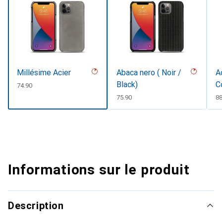
Millésime Acier
Abaca nero ( Noir /
A
Black)
C
CHF
74.90
CHF
75.90
C
88
Informations sur le produit
Description