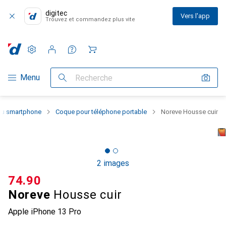
digitec
Vers l'app
Trouvez et commandez plus vite
Paramètres
Compte client
Listes de comparaison
Listes d'envies
Panier
Navigation par catégorie
Menu
Recherche
 du smartphone
Coque pour téléphone portable
Noreve Housse cuir
2 images
CHF
74.90
Noreve
Housse cuir
Apple iPhone 13 Pro