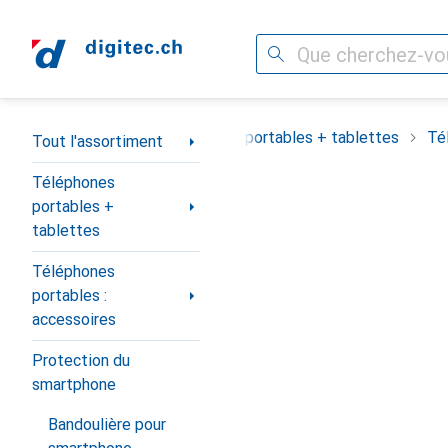
Recherche
Navigation par catégorie
Tout l'assortiment
Téléphones portables + tablettes
Té
Tout l'assortiment
Téléphones
portables +
tablettes
Téléphones
portables :
accessoires
Protection du
smartphone
Bandoulière pour