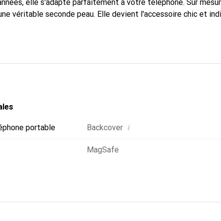
nnées, elle s'adapte parfaitement à votre téléphone. Sur mesur
une véritable seconde peau. Elle devient l'accessoire chic et in
naître internationalement pour ses produits de haute qualité,
ientèle exigeante.
ales
i
éphone portable
Backcover
MagSafe