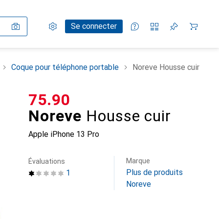
Paramètres
Compte client
Listes de comparaison
Listes d'envies
Panier
Se connecter
Coque pour téléphone portable
Noreve Housse cuir
CHF
75.90
Noreve
Housse cuir
Apple iPhone 13 Pro
Marque
Évaluations
Plus de produits
1
Noreve