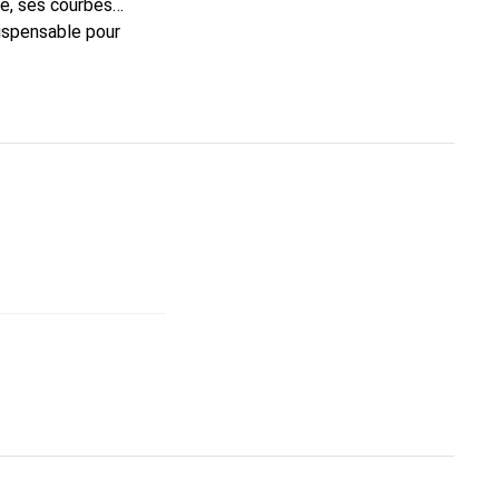
e, ses courbes
dispensable pour
 la marque Noreve est