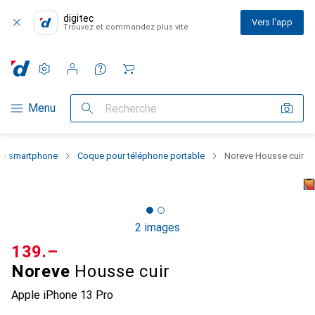
digitec
Vers l'app
Trouvez et commandez plus vite
Paramètres
Compte client
Listes de comparaison
Listes d'envies
Panier
Navigation par catégorie
Menu
Recherche
 du smartphone
Coque pour téléphone portable
Noreve Housse cuir
2 images
CHF
139.–
Noreve
Housse cuir
Apple iPhone 13 Pro