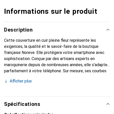
Informations sur le produit
Description
Cette couverture en cuir pleine fleur représente les
exigences, la qualité et le savoir-faire de la boutique
française Noreve. Elle protégera votre smartphone avec
sophistication. Conçue par des artisans experts en
maroquinerie depuis de nombreuses années, elle s'adapte
parfaitement à votre téléphone. Sur mesure, ses courbes
délicates lui confèrent une véritable seconde peau. Elle
Afficher plus
deviendra l'accessoire chic et indispensable de votre
smartphone. Reconnu internationalement pour ses
produits haut de gamme, la marque Noreve est un choix sûr
pour une clientèle exigeante.
Spécifications