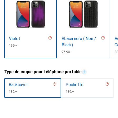
Violet
Abaca nero ( Noir /
A
Black)
C
CHF
139.–
CHF
75.90
C
88
Type de coque pour téléphone portable
2
Backcover
Pochette
CHF
139.–
CHF
139.–