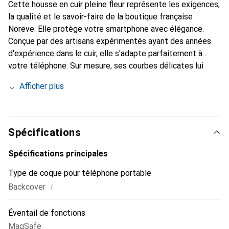
Cette housse en cuir pleine fleur représente les exigences,
la qualité et le savoir-faire de la boutique française
Noreve. Elle protège votre smartphone avec élégance.
Conçue par des artisans expérimentés ayant des années
d'expérience dans le cuir, elle s'adapte parfaitement à
votre téléphone. Sur mesure, ses courbes délicates lui
confèrent une véritable seconde peau. Elle devient un
Afficher plus
accessoire chic et indispensable pour votre smartphone.
Reconnaître internationalement pour ses produits de
haute qualité, la marque Noreve est un choix fiable pour
une clientèle exigeante.
Spécifications
Spécifications principales
Type de coque pour téléphone portable
i
Backcover
Éventail de fonctions
MagSafe