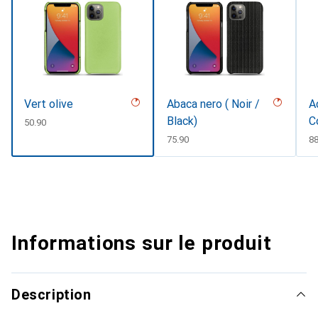
Vert olive
Abaca nero ( Noir /
A
Black)
C
CHF
50.90
CHF
75.90
C
88
Informations sur le produit
Description