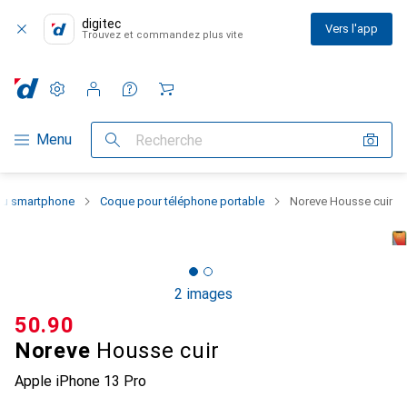
digitec
Vers l'app
Trouvez et commandez plus vite
Paramètres
Compte client
Listes de comparaison
Listes d'envies
Panier
Navigation par catégorie
Menu
Recherche
 du smartphone
Coque pour téléphone portable
Noreve Housse cuir
2 images
CHF
50.90
Noreve
Housse cuir
Apple iPhone 13 Pro