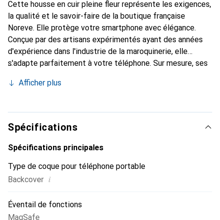
Cette housse en cuir pleine fleur représente les exigences,
la qualité et le savoir-faire de la boutique française
Noreve. Elle protège votre smartphone avec élégance.
Conçue par des artisans expérimentés ayant des années
d'expérience dans l'industrie de la maroquinerie, elle
s'adapte parfaitement à votre téléphone. Sur mesure, ses
courbes raffinées lui donnent une véritable seconde peau.
Afficher plus
Elle devient l'accessoire chic et indispensable pour votre
smartphone. Reconnaissante à l'international pour ses
produits de haute qualité, la marque Noreve est un choix
fiable pour une clientèle exigeante.
Spécifications
Spécifications principales
Type de coque pour téléphone portable
i
Backcover
Éventail de fonctions
MagSafe