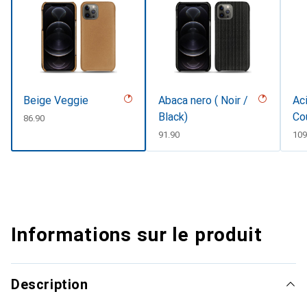
Beige Veggie
Abaca nero ( Noir /
Aci
Black)
Co
CHF
86.90
CHF
91.90
CH
109
Informations sur le produit
Description