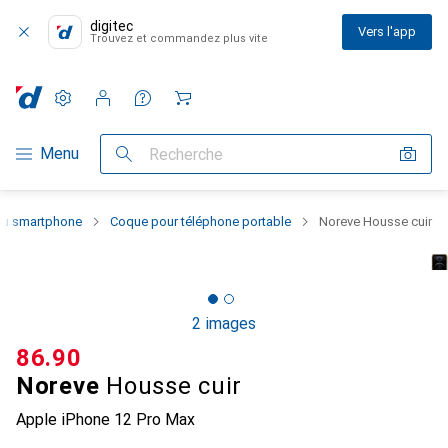
digitec
Vers l'app
Trouvez et commandez plus vite
Paramètres
Compte client
Listes de comparaison
Listes d'envies
Panier
Navigation par catégorie
Menu
Recherche
 du smartphone
Coque pour téléphone portable
Noreve Housse cuir
2 images
CHF
86.90
Noreve
Housse cuir
Apple iPhone 12 Pro Max