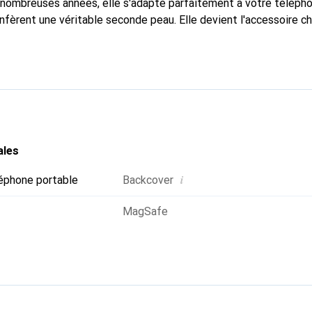
nombreuses années, elle s'adapte parfaitement à votre télépho
nfèrent une véritable seconde peau. Elle devient l'accessoire ch
Reconnaissante à l'international pour ses produits de haute qual
 pour une clientèle exigeante.
ales
i
éphone portable
Backcover
MagSafe