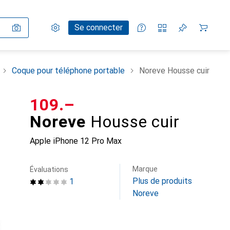
Paramètres
Compte client
Listes de comparaison
Listes d'envies
Panier
Se connecter
Coque pour téléphone portable
Noreve Housse cuir
CHF
109.–
Noreve
Housse cuir
Apple iPhone 12 Pro Max
Marque
Évaluations
Plus de produits
1
Noreve