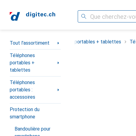
Recherche
Navigation par catégorie
Tout l'assortiment
Téléphones portables + tablettes
Té
Tout l'assortiment
Téléphones
portables +
tablettes
Téléphones
portables :
accessoires
Protection du
smartphone
Bandoulière pour