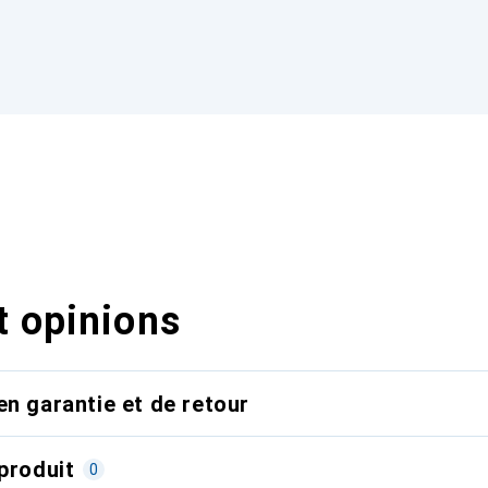
t opinions
en garantie et de retour
produit
0