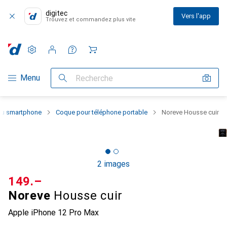
digitec
Vers l'app
Trouvez et commandez plus vite
Paramètres
Compte client
Listes de comparaison
Listes d'envies
Panier
Navigation par catégorie
Menu
Recherche
 du smartphone
Coque pour téléphone portable
Noreve Housse cuir
2 images
CHF
149.–
Noreve
Housse cuir
Apple iPhone 12 Pro Max