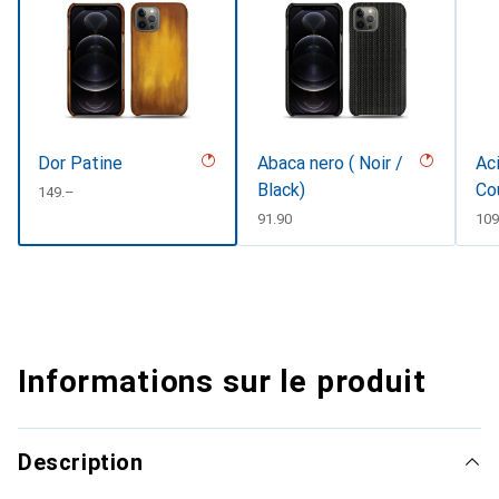
Dor Patine
Abaca nero ( Noir /
Aci
Black)
Co
CHF
149.–
CHF
91.90
CH
109
Informations sur le produit
Description