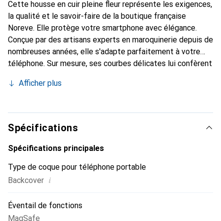
Cette housse en cuir pleine fleur représente les exigences,
la qualité et le savoir-faire de la boutique française
Noreve. Elle protège votre smartphone avec élégance.
Conçue par des artisans experts en maroquinerie depuis de
nombreuses années, elle s'adapte parfaitement à votre
téléphone. Sur mesure, ses courbes délicates lui confèrent
une véritable seconde peau. Elle devient l'accessoire chic
Afficher plus
et indispensable pour votre smartphone. Reconnaître
internationalement pour ses produits de haute qualité, la
marque Noreve est un choix sûr pour une clientèle
exigeante.
Spécifications
Spécifications principales
Type de coque pour téléphone portable
i
Backcover
Éventail de fonctions
MagSafe