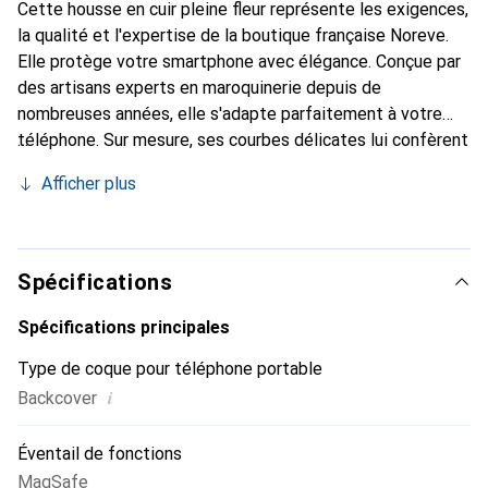
Cette housse en cuir pleine fleur représente les exigences,
la qualité et l'expertise de la boutique française Noreve.
Elle protège votre smartphone avec élégance. Conçue par
des artisans experts en maroquinerie depuis de
nombreuses années, elle s'adapte parfaitement à votre
téléphone. Sur mesure, ses courbes délicates lui confèrent
une véritable seconde peau. Elle devient un accessoire
Afficher plus
chic et essentiel de votre smartphone. Reconnaître à
l'international pour ses produits de haute qualité, la
marque Noreve est un choix sûr pour une clientèle
exigeante.
Spécifications
Spécifications principales
Type de coque pour téléphone portable
i
Backcover
Éventail de fonctions
MagSafe