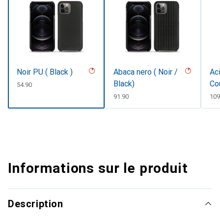
Noir PU ( Black )
Abaca nero ( Noir /
Aci
Black)
Co
CHF
54.90
CHF
91.90
CH
109
Informations sur le produit
Description