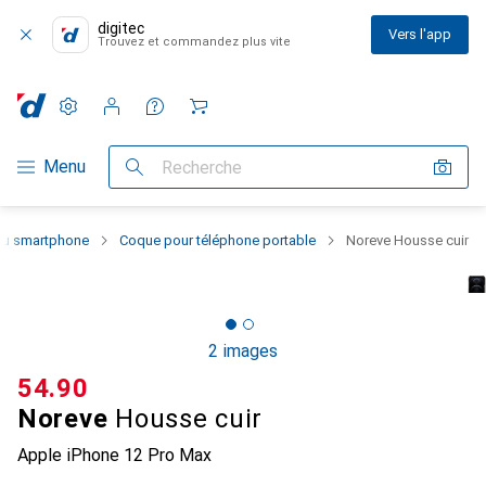
digitec
Vers l'app
Trouvez et commandez plus vite
Paramètres
Compte client
Listes de comparaison
Listes d'envies
Panier
Navigation par catégorie
Menu
Recherche
 du smartphone
Coque pour téléphone portable
Noreve Housse cuir
2 images
CHF
54.90
Noreve
Housse cuir
Apple iPhone 12 Pro Max