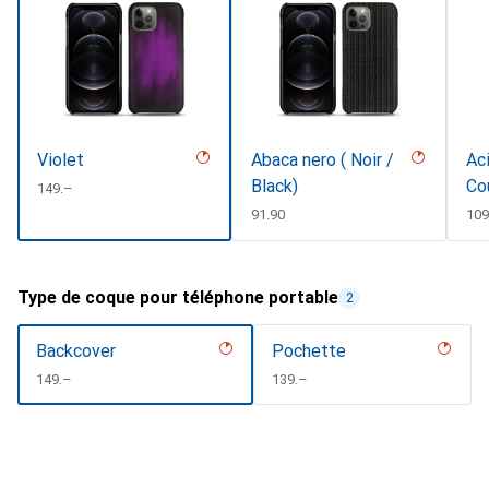
Violet
Abaca nero ( Noir /
Aci
Black)
Co
CHF
149.–
CHF
91.90
CH
109
Type de coque pour téléphone portable
2
Backcover
Pochette
CHF
149.–
CHF
139.–