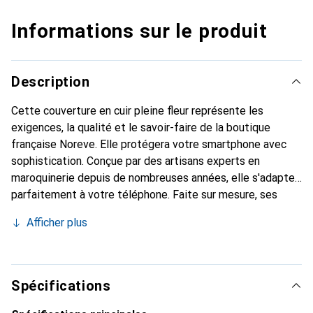
Informations sur le produit
Description
Cette couverture en cuir pleine fleur représente les
exigences, la qualité et le savoir-faire de la boutique
française Noreve. Elle protégera votre smartphone avec
sophistication. Conçue par des artisans experts en
maroquinerie depuis de nombreuses années, elle s'adapte
parfaitement à votre téléphone. Faite sur mesure, ses
courbes fines lui confèrent une véritable seconde peau.
Afficher plus
Elle deviendra l'accessoire chic et indispensable de votre
smartphone. Reconnu internationalement pour ses
produits haut de gamme, la marque Noreve est un choix sûr
pour une clientèle exigeante.
Spécifications