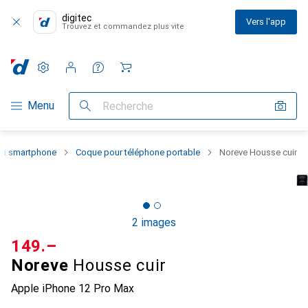
digitec
Vers l'app
Trouvez et commandez plus vite
Paramètres
Compte client
Listes de comparaison
Listes d'envies
Panier
Navigation par catégorie
Menu
Recherche
 du smartphone
Coque pour téléphone portable
Noreve Housse cuir
2 images
CHF
149.–
Noreve
Housse cuir
Apple iPhone 12 Pro Max