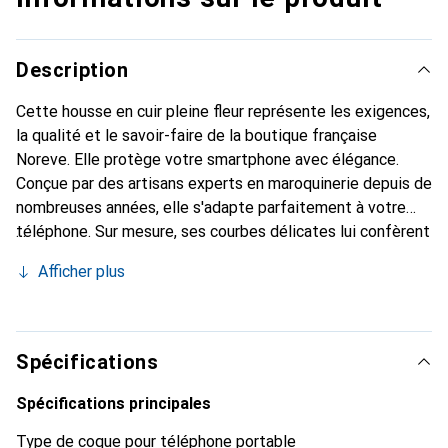
Description
Cette housse en cuir pleine fleur représente les exigences,
la qualité et le savoir-faire de la boutique française
Noreve. Elle protège votre smartphone avec élégance.
Conçue par des artisans experts en maroquinerie depuis de
nombreuses années, elle s'adapte parfaitement à votre
téléphone. Sur mesure, ses courbes délicates lui confèrent
une véritable seconde peau. Elle devient l'accessoire chic
Afficher plus
et indispensable pour votre smartphone. Reconnaître
internationalement pour ses produits de haute qualité, la
marque Noreve est un choix sûr pour une clientèle
exigeante.
Spécifications
Spécifications principales
Type de coque pour téléphone portable