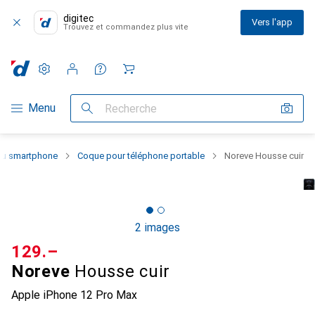
digitec
Vers l'app
Trouvez et commandez plus vite
Paramètres
Compte client
Listes de comparaison
Listes d'envies
Panier
Navigation par catégorie
Menu
Recherche
 du smartphone
Coque pour téléphone portable
Noreve Housse cuir
2 images
CHF
129.–
Noreve
Housse cuir
Apple iPhone 12 Pro Max