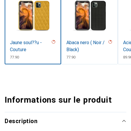
Jaune soul??u -
Abaca nero ( Noir /
Acie
Couture
Black)
Cou
CHF
77.90
CHF
77.90
CHF
89.9
Informations sur le produit
Description