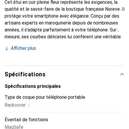
Cet étui en cuir pleine fleur représente les exigences, la
qualité et le savoir-faire de la boutique française Noreve. Il
protège votre smartphone avec élégance. Conçu par des
artisans experts en maroquinerie depuis de nombreuses
années, il s'adapte parfaitement à votre téléphone. Sur
mesure, ses courbes délicates lui confèrent une véritable
seconde peau. Il devient l'accessoire chic et indispensable
Afficher plus
pour votre smartphone. Reconnaissable à l'international
pour ses produits de haute qualité, la marque Noreve est
un choix sûr pour une clientèle exigeante.
Spécifications
Spécifications principales
Type de coque pour téléphone portable
i
Backcover
Éventail de fonctions
MagSafe