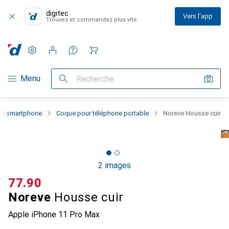
digitec
Vers l'app
Trouvez et commandez plus vite
Paramètres
Compte client
Listes de comparaison
Listes d'envies
Panier
Navigation par catégorie
Menu
Recherche
 du smartphone
Coque pour téléphone portable
Noreve Housse cuir
2 images
CHF
77.90
Noreve
Housse cuir
Apple iPhone 11 Pro Max