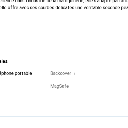
rience dans l'industrie de la maroquinerie, elle s'adapte parfai
elle offre avec ses courbes délicates une véritable seconde pea
dispensable pour votre smartphone. La marque Noreve est recon
ses produits de haute qualité et constitue un choix fiable pour 
ales
i
éphone portable
Backcover
MagSafe