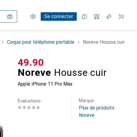
Paramètres
Compte client
Listes de comparaison
Listes d'envies
Panier
Se connecter
Coque pour téléphone portable
Noreve Housse cuir
CHF
49.90
Noreve
Housse cuir
Apple iPhone 11 Pro Max
Marque
Évaluations
Plus de produits
Noreve