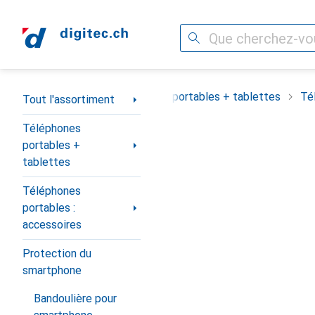
Recherche
Navigation par catégorie
Tout l'assortiment
Téléphones portables + tablettes
Té
Tout l'assortiment
Téléphones
portables +
tablettes
Téléphones
portables :
accessoires
Protection du
smartphone
Bandoulière pour