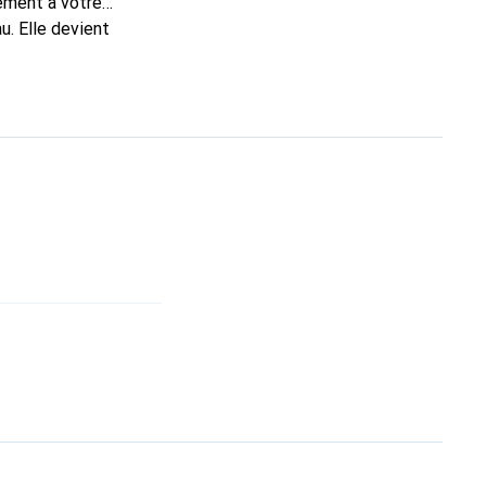
tement à votre
u. Elle devient
nue
une clientèle