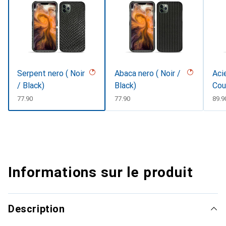
Serpent nero ( Noir
Abaca nero ( Noir /
Acie
/ Black)
Black)
Cou
CHF
77.90
CHF
77.90
CHF
89.9
Informations sur le produit
Description