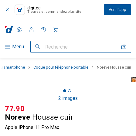
digitec
Vers l'app
Trouvez et commandez plus vite
Paramètres
Compte client
Listes de comparaison
Listes d'envies
Panier
Navigation par catégorie
Menu
Recherche
 du smartphone
Coque pour téléphone portable
Noreve Housse cuir
2 images
CHF
77.90
Noreve
Housse cuir
Apple iPhone 11 Pro Max