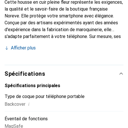
Cette housse en cuir pleine fleur représente les exigences,
la qualité et le savoir-faire de la boutique française
Noreve. Elle protège votre smartphone avec élégance.
Conçue par des artisans expérimentés ayant des années
d'expérience dans la fabrication de maroquinerie, elle
s'adapte parfaitement à votre téléphone. Sur mesure, ses
courbes délicates lui donnent une véritable seconde peau.
Afficher plus
Elle devient l'accessoire chic et indispensable pour votre
smartphone. Reconnaître internationalement pour ses
produits de haute qualité, la marque Noreve est un choix
fiable pour une clientèle exigeante.
Spécifications
Spécifications principales
Type de coque pour téléphone portable
i
Backcover
Éventail de fonctions
MagSafe